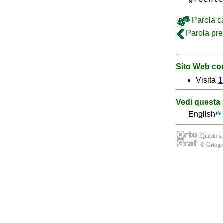
Parola c
Parola pr
Sito Web con
1
Visita
Vedi questa 
English
Questo sit
© Ortogra