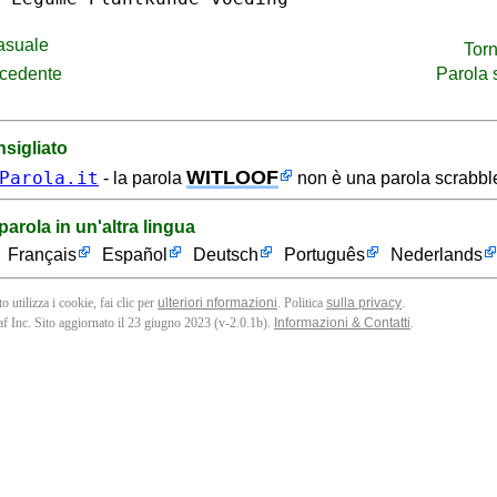
asuale
Torn
ecedente
Parola
sigliato
WITLOOF
Parola.it
- la parola
non è una parola scrabble
parola in un'altra lingua
Français
Español
Deutsch
Português
Nederlands
o utilizza i cookie, fai clic per
ulteriori nformazioni
. Politica
sulla privacy
.
f Inc. Sito aggiornato il 23 giugno 2023 (v-2.0.1
b
).
Informazioni & Contatti
.