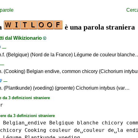
 parole
Cerc
la
è una parola straniera
tti dal Wikizionario
—
 n.f. (Belgique) (Nord de la France) Légume de couleur blanche
—
 n. (Cooking) Belgian endive, common chicory (Cichorium intybu
—
 n. (Plantkunde) (voeding) (groente) Cichorium intybus (var…
e da 3 definizioni straniere
r
ere da 3 definizioni straniere
Belgian␣endive
Belgique
blanche
chicory
com
chicory
Cooking
couleur
de␣couleur
de␣la
end
Légume
Plantkunde
voeding