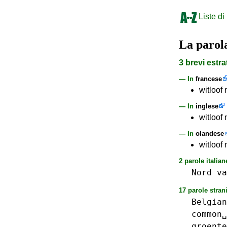
Liste di
La paro
3 brevi estra
— In
francese
witloof
— In
inglese
witloof
— In
olandese
witloof
2 parole italian
Nord
va
17 parole strani
Belgian
common␣
groente