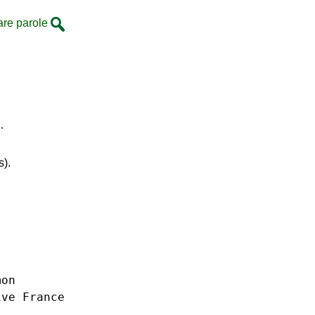
are parole
…
s).
mon
ive
France