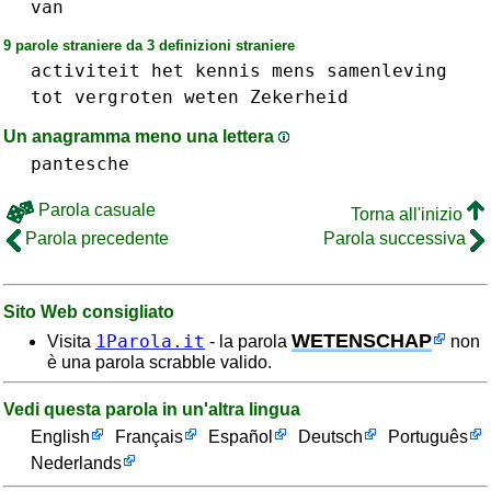
van
9 parole straniere da 3 definizioni straniere
activiteit
het
kennis
mens
samenleving
tot
vergroten
weten
Zekerheid
Un anagramma meno una lettera
pantesche
Parola casuale
Torna all'inizio
Parola precedente
Parola successiva
Sito Web consigliato
WETENSCHAP
1Parola.it
Visita
- la parola
non
è una parola scrabble valido.
Vedi questa parola in un'altra lingua
English
Français
Español
Deutsch
Português
Nederlands