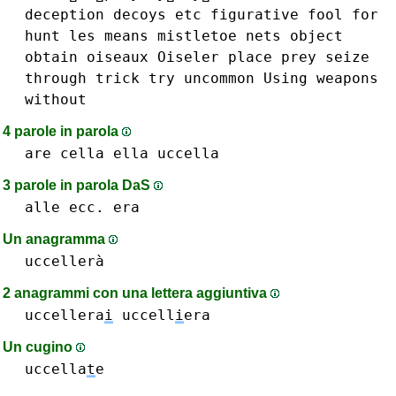
deception
decoys
etc
figurative
fool
for
hunt
les
means
mistletoe
nets
object
obtain
oiseaux
Oiseler
place
prey
seize
through
trick
try
uncommon
Using
weapons
without
4 parole in parola
are
cella
ella
uccella
3 parole in parola DaS
alle
ecc.
era
Un anagramma
uccellerà
2 anagrammi con una lettera aggiuntiva
uccellera
i
uccell
i
era
Un cugino
uccella
t
e