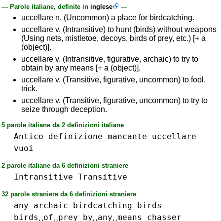
— Parole italiane, definite in
inglese
—
uccellare n. (Uncommon) a place for birdcatching.
uccellare v. (Intransitive) to hunt (birds) without weapons
(Using nets, mistletoe, decoys, birds of prey, etc.) [+ a
(object)].
uccellare v. (Intransitive, figurative, archaic) to try to
obtain by any means [+ a (object)].
uccellare v. (Transitive, figurative, uncommon) to fool,
trick.
uccellare v. (Transitive, figurative, uncommon) to try to
seize through deception.
5 parole italiane da 2 definizioni italiane
Antico
definizione
mancante
uccellare
vuoi
2 parole italiane da 6 definizioni straniere
Intransitive
Transitive
32 parole straniere da 6 definizioni straniere
any
archaic
birdcatching
birds
birds␣of␣prey
by␣any␣means
chasser