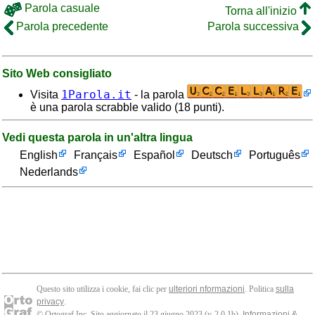
Parola casuale
Torna all'inizio
Parola precedente
Parola successiva
Sito Web consigliato
1Parola.it
Visita
- la parola
è una parola scrabble valido (18 punti).
Vedi questa parola in un'altra lingua
English
Français
Español
Deutsch
Português
Nederlands
Questo sito utilizza i cookie, fai clic per
ulteriori nformazioni
. Politica
sulla
privacy
.
© Ortograf Inc. Sito aggiornato il 23 giugno 2023 (v-2.0.1
b
).
Informazioni &