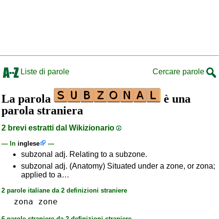
Liste di parole
Cercare parole
La parola
è una
parola straniera
2 brevi estratti dal Wikizionario
— In
inglese
—
subzonal adj. Relating to a subzone.
subzonal adj. (Anatomy) Situated under a zone, or zona;
applied to a…
2 parole italiane da 2 definizioni straniere
zona
zone
6 parole straniere da 2 definizioni straniere