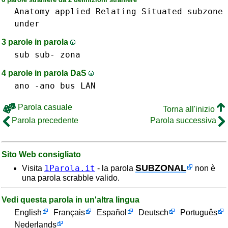
Anatomy
applied
Relating
Situated
subzone
under
3 parole in parola
sub sub-
zona
4 parole in parola DaS
ano -ano
bus
LAN
Parola casuale
Torna all'inizio
Parola precedente
Parola successiva
Sito Web consigliato
SUBZONAL
1Parola.it
Visita
- la parola
non è
una parola scrabble valido.
Vedi questa parola in un'altra lingua
English
Français
Español
Deutsch
Português
Nederlands