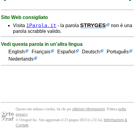
Sito Web consigliato
STRYGES
1Parola.it
Visita
- la parola
non è una
parola scrabble valido.
Vedi questa parola in un'altra lingua
English
Français
Español
Deutsch
Português
Nederlands
Questo sito utilizza i cookie, fai clic per
ulteriori nformazioni
. Politica
sulla
privacy
.
© Ortograf Inc. Sito aggiornato il 23 giugno 2023 (v-2.0.1
a
).
Informazioni &
Contatti
.