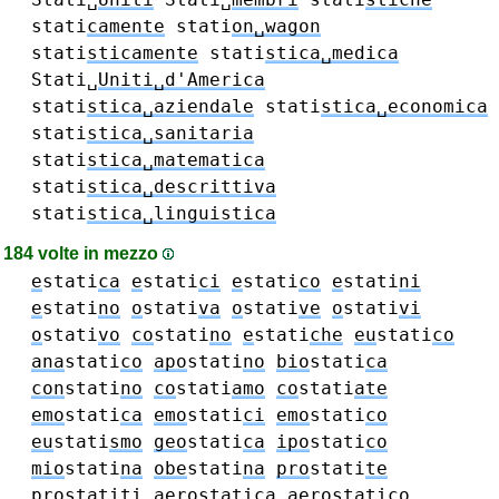
stati
camente
stati
on␣wagon
stati
sticamente
stati
stica␣medica
Stati␣
Uniti␣d'America
stati
stica␣aziendale
stati
stica␣economica
stati
stica␣sanitaria
stati
stica␣matematica
stati
stica␣descrittiva
stati
stica␣linguistica
184 volte in mezzo
e
stati
ca
e
stati
ci
e
stati
co
e
stati
ni
e
stati
no
o
stati
va
o
stati
ve
o
stati
vi
o
stati
vo
co
stati
no
e
stati
che
eu
stati
co
ana
stati
co
apo
stati
no
bio
stati
ca
con
stati
no
co
stati
amo
co
stati
ate
emo
stati
ca
emo
stati
ci
emo
stati
co
eu
stati
smo
geo
stati
ca
ipo
stati
co
mio
stati
na
obe
stati
na
pro
stati
te
pro
stati
ti
aero
stati
ca
aero
stati
co