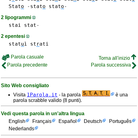
Stat
o
-stat
o
stat
o
-
2 lipogrammi
stai
stat-
2 epentesi
stat
u
ì
st
r
ati
Parola casuale
Torna all'inizio
Parola precedente
Parola successiva
Sito Web consigliato
1Parola.it
Visita
- la parola
è una
parola scrabble valido (8 punti).
Vedi questa parola in un'altra lingua
English
Français
Español
Deutsch
Português
Nederlands