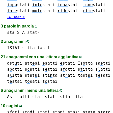
impo
stati
infe
stati
inna
stati
inne
stati
inte
stati
mole
stati
ride
stati
rime
stati
+48 parole
3 parole in parola
sta STA
stat-
3 anagrammi
ISTAT
sitta
tasti
21 anagrammi con una lettera aggiuntiva
ast
u
ti
att
e
si
e
satti
e
stati
Is
o
tta
sa
e
tti
s
b
atti
s
c
atti
s
e
ttai
s
f
atti
s
f
itta
s
l
atti
s
l
itta
stat
u
ì
sti
n
ta
st
r
ati
tast
a
i
t
e
sati
t
e
stai
t
o
sati
t
o
stai
6 anagrammi meno una lettera
Asti
atti
stai
stat-
stia
Tita
10 cugini
s
f
ati
sta
d
i
sta
m
i
sta
n
i
sta
s
i
stat
e
stat
o