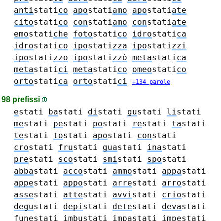
anti
stati
co
apo
stati
amo
apo
stati
ate
cito
stati
co
con
stati
amo
con
stati
ate
emo
stati
che
foto
stati
co
idro
stati
ca
idro
stati
co
ipo
stati
zza
ipo
stati
zzi
ipo
stati
zzo
ipo
stati
zzò
meta
stati
ca
meta
stati
ci
meta
stati
co
omeo
stati
co
orto
stati
ca
orto
stati
ci
+134 parole
98 prefissi
e
stati
ba
stati
di
stati
gu
stati
li
stati
me
stati
pe
stati
po
stati
re
stati
ta
stati
te
stati
to
stati
apo
stati
con
stati
cro
stati
fru
stati
gua
stati
ina
stati
pre
stati
sco
stati
smi
stati
spo
stati
abba
stati
acco
stati
ammo
stati
appa
stati
appe
stati
appo
stati
arre
stati
arro
stati
asse
stati
atte
stati
avvi
stati
crio
stati
degu
stati
depi
stati
dete
stati
deva
stati
fune
stati
imbu
stati
impa
stati
impe
stati