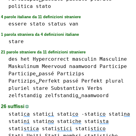
politica
stato
4 parole italiane da 11 definizioni straniere
essere
stato
status
van
1 parola straniera da 4 definizioni italiane
stare
21 parole straniere da 11 definizioni straniere
des
het
Hypercorrect
masculin
Masculine
Maskulinum
Meervoud
naamwoord
Participe
Participe␣passé
Partizips
Partizips␣Perfekt
passé
Perfekt
plural
pluriel
stare
Substantivs
Verbs
zelfstandig
zelfstandig␣naamwoord
26 suffissi
stati
ca
stati
ci
stati
co
-stati
co
stati
na
stati
ni
stati
no
stati
che
stati
sta
stati
stica
stati
stici
stati
stico
Stati␣
Uniti
Stati␣
membri
stati
stiche