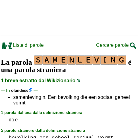
Liste di parole
Cercare parole
La parola
è
una parola straniera
1 breve estratto dal Wikizionario
— In
olandese
—
samenleving n. Een bevolking die een sociaal geheel
vormt.
1 parola italiana dalla definizione straniera
die
5 parole straniere dalla definizione straniera
bevolking
een
geheel
sociaal
vormt