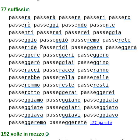
77 suffissi
passe
ra
passe
rà
passe
re
passe
ri
passe
ro
passe
rò
passe
ggi
passe
ndo
passe
nte
passe
nti
passe
rai
passe
rei
passe
ggia
passe
ggio
passe
ggiò
passe
remo
passe
rete
passe
ride
Passe
ridi
passe
ggera
passe
ggerà
passe
ggere
passe
ggeri
passe
ggero
passe
ggerò
passe
ggiai
passe
ggino
Passe
racei
passe
raceo
passe
ranno
passe
rebbe
passe
rella
passe
relle
passe
remmo
passe
reste
passe
resti
passe
rotto
passe
ggerai
passe
ggerei
passe
ggiamo
passe
ggiano
passe
ggiata
passe
ggiate
passe
ggiati
passe
ggiato
passe
ggiava
passe
ggiavi
passe
ggiavo
passe
ggeremo
passe
ggerete
+27 parole
192 volte in mezzo