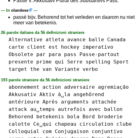
Pässe V. Akkusativ Plural des Substantivs Pass.
— In
olandese
—
passé bijv. Behorend tot het verleden en daarom nu niet
meer van betekenis.
26 parole italiane da 56 definizioni straniere
Alternative
atleta
avance
balle
Canada
carte
client
est
hockey
imperativo
Obsolete
par
para
pass
Passe-partout
presente
prime
qui
Serre
spelling
Sport
target
the
van
Variante
verbo
193 parole straniere da 56 definizioni straniere
abonnement
action
adversaire
agremiação
Akkusativ
Aktiv
à␣la
angehörend
antérieure
Après
arguments
attachée
attack
au␣temps
autrefois
avec
ballon
Behorend
betekenis
bola
Bord
broderie
calotte
Ce␣qui
chapeau
circulation
clube
Colloquial
com
Conjugaison
conjuntivo