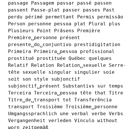
passage
Passagem
passar
passé
passen
passent
Passe-plat
passer
passes
Past
perdu
périmé
permettant
Permis
permissão
Person
personne
pessoa
plat
Plural
plus
Plusieurs
Point
Präsens
Première
Première␣personne
présent
presente␣do␣conjuntivo
prestidigitation
Primeira
Primeira␣pessoa
profissional
prostitué
prostituée
Québec
quelques
Relatif
Relation
Relation␣sexuelle
Serre-
tête
sexuelle
singular
singulier
soie
soit
son
style
subjonctif
subjonctif␣présent
Substantivs
sur
temps
Terceira
Terceira␣pessoa
tête
that
Titre
Titre␣de␣transport
tot
Transferência
transport
Troisième
Troisième␣personne
Umgangssprachlich
une
verbal
verbe
Verbs
Vergangenheit
verleden
Vínculo
without
worn
zeitgemäß