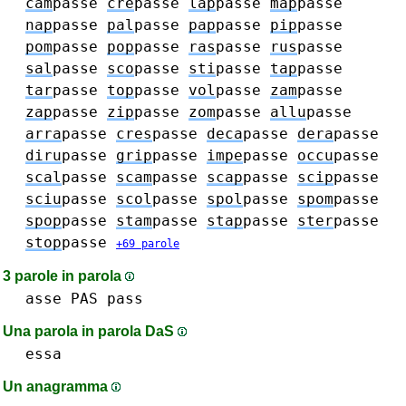
cam
passe
cre
passe
lap
passe
map
passe
nap
passe
pal
passe
pap
passe
pip
passe
pom
passe
pop
passe
ras
passe
rus
passe
sal
passe
sco
passe
sti
passe
tap
passe
tar
passe
top
passe
vol
passe
zam
passe
zap
passe
zip
passe
zom
passe
allu
passe
arra
passe
cres
passe
deca
passe
dera
passe
diru
passe
grip
passe
impe
passe
occu
passe
scal
passe
scam
passe
scap
passe
scip
passe
sciu
passe
scol
passe
spol
passe
spom
passe
spop
passe
stam
passe
stap
passe
ster
passe
stop
passe
+69 parole
3 parole in parola
asse
PAS
pass
Una parola in parola DaS
essa
Un anagramma