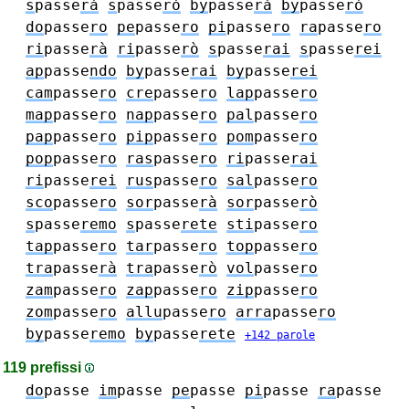
s
passe
rà
s
passe
rò
by
passe
rà
by
passe
rò
do
passe
ro
pe
passe
ro
pi
passe
ro
ra
passe
ro
ri
passe
rà
ri
passe
rò
s
passe
rai
s
passe
rei
ap
passe
ndo
by
passe
rai
by
passe
rei
cam
passe
ro
cre
passe
ro
lap
passe
ro
map
passe
ro
nap
passe
ro
pal
passe
ro
pap
passe
ro
pip
passe
ro
pom
passe
ro
pop
passe
ro
ras
passe
ro
ri
passe
rai
ri
passe
rei
rus
passe
ro
sal
passe
ro
sco
passe
ro
sor
passe
rà
sor
passe
rò
s
passe
remo
s
passe
rete
sti
passe
ro
tap
passe
ro
tar
passe
ro
top
passe
ro
tra
passe
rà
tra
passe
rò
vol
passe
ro
zam
passe
ro
zap
passe
ro
zip
passe
ro
zom
passe
ro
allu
passe
ro
arra
passe
ro
by
passe
remo
by
passe
rete
+142 parole
119 prefissi
do
passe
im
passe
pe
passe
pi
passe
ra
passe