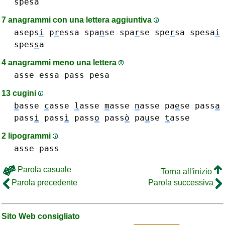
spesa
7 anagrammi con una lettera aggiuntiva
aseps
i
p
r
essa
spa
n
se
spa
r
se
spe
r
sa
spesa
i
spes
s
a
4 anagrammi meno una lettera
asse
essa
pass
pesa
13 cugini
b
asse
c
asse
l
asse
m
asse
n
asse
pa
e
se
pass
a
pass
i
pass
ì
pass
o
pass
ò
pa
u
se
t
asse
2 lipogrammi
asse
pass
Parola casuale
Torna all'inizio
Parola precedente
Parola successiva
Sito Web consigliato