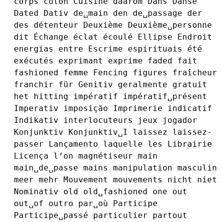
corps
coton
Cuisine
daarom
Dans
Danse
Dated
Dativ
de␣main
den
de␣passage
der
des
détenteur
Deuxième
Deuxième␣personne
dit
Échange
éclat
écoulé
Ellipse
Endroit
energias
entre
Escrime
espirituais
été
exécutés
exprimant
exprime
faded
fait
fashioned
femme
Fencing
figures
fraîcheur
franchir
für
Genitiv
geralmente
gratuit
het
hitting
impératif
impératif␣présent
Imperativ
imposição
Imprimerie
indicatif
Indikativ
interlocuteurs
jeux
jogador
Konjunktiv
Konjunktiv␣I
laissez
laissez-
passer
Lançamento
laquelle
les
Librairie
Licença
l’on
magnétiseur
main
main␣de␣passe
mains
manipulation
masculin
meer
mehr
Mouvement
mouvements
nicht
niet
Nominativ
old
old␣fashioned
one
out
out␣of
outro
par␣où
Participe
Participe␣passé
particulier
partout