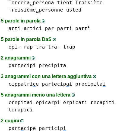
Tercera␣persona
tient
Troisième
Troisième␣personne
usted
5 parole in parola
arti
artici
par
parti partì
5 parole in parola DaS
epi-
rap
tra tra-
trap
2 anagrammi
partecipi
precipita
3 anagrammi con una lettera aggiuntiva
cippatri
c
e
partecip
a
i
precipita
i
5 anagrammi meno una lettera
crepitai
epicarpi
erpicati
recapiti
terapici
2 cugini
part
e
cipe
particip
i