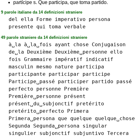
partícipe s. Que participa, que toma partido.
9 parole italiane da 14 definizioni straniere
del
ella
Forme
imperativo
persona
presente
qui
toma
verbale
49 parole straniere da 14 definizioni straniere
à␣la
à␣la␣fois
ayant
chose
Conjugaison
de␣la
Deuxième
Deuxième␣personne
ello
fois
Grammaire
impératif
indicatif
masculin
mesmo
nature
participa
participante
participar
participe
Participe␣passé
participer
partido
passé
perfecto
personne
Première
Première␣personne
présent
présent␣du␣subjonctif
pretérito
pretérito␣perfecto
Primera
Primera␣persona
que
quelque
quelque␣chose
Segunda
Segunda␣persona
singular
singulier
subjonctif
subjuntivo
Tercera