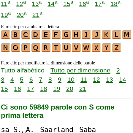
a
a
a
a
a
a
a
a
11
12
13
14
15
16
17
18
a
a
a
19
20
21
Fare clic per cambiare la lettera
Fare clic per modificare la dimensione delle parole
Tutto alfabético
Tutto per dimensione
2
3
4
5
6
7
8
9
10
11
12
13
14
15
16
17
18
19
20
21
Ci sono 59849 parole con S come
prima lettera
s
a
S
.␣A.
S
aarland
S
aba