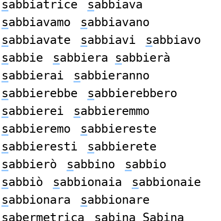
s
abbiatrice
s
abbiava
s
abbiavamo
s
abbiavano
s
abbiavate
s
abbiavi
s
abbiavo
s
abbie
s
abbiera
s
abbierà
s
abbierai
s
abbieranno
s
abbierebbe
s
abbierebbero
s
abbierei
s
abbieremmo
s
abbieremo
s
abbiereste
s
abbieresti
s
abbierete
s
abbierò
s
abbino
s
abbio
s
abbiò
s
abbionaia
s
abbionaie
s
abbionara
s
abbionare
s
abermetrica
s
abina
S
abina