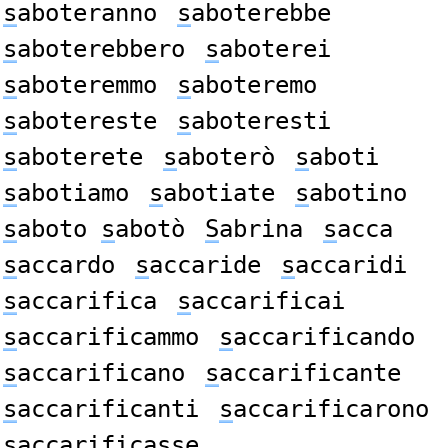
s
aboteranno
s
aboterebbe
s
aboterebbero
s
aboterei
s
aboteremmo
s
aboteremo
s
abotereste
s
aboteresti
s
aboterete
s
aboterò
s
aboti
s
abotiamo
s
abotiate
s
abotino
s
aboto
s
abotò
S
abrina
s
acca
s
accardo
s
accaride
s
accaridi
s
accarifica
s
accarificai
s
accarificammo
s
accarificando
s
accarificano
s
accarificante
s
accarificanti
s
accarificarono
s
accarificasse