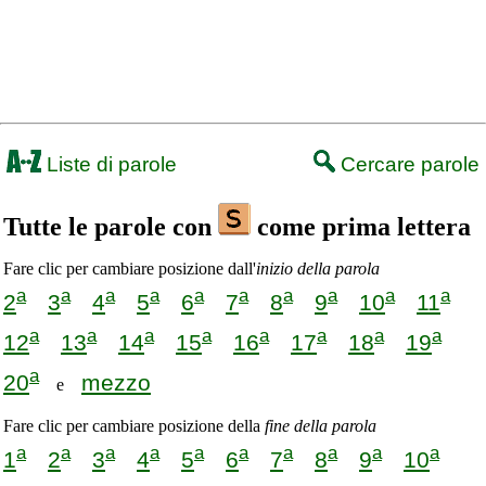
Liste di parole
Cercare parole
Tutte le parole con
come prima lettera
Fare clic per cambiare posizione dall'
inizio della parola
a
a
a
a
a
a
a
a
a
a
2
3
4
5
6
7
8
9
10
11
a
a
a
a
a
a
a
a
12
13
14
15
16
17
18
19
a
20
mezzo
e
Fare clic per cambiare posizione della
fine della parola
a
a
a
a
a
a
a
a
a
a
1
2
3
4
5
6
7
8
9
10