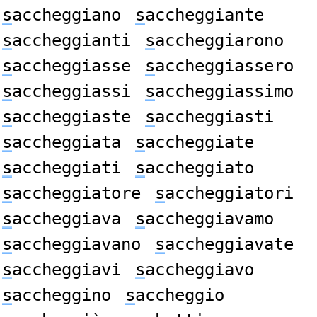
s
accheggiano
s
accheggiante
s
accheggianti
s
accheggiarono
s
accheggiasse
s
accheggiassero
s
accheggiassi
s
accheggiassimo
s
accheggiaste
s
accheggiasti
s
accheggiata
s
accheggiate
s
accheggiati
s
accheggiato
s
accheggiatore
s
accheggiatori
s
accheggiava
s
accheggiavamo
s
accheggiavano
s
accheggiavate
s
accheggiavi
s
accheggiavo
s
accheggino
s
accheggio