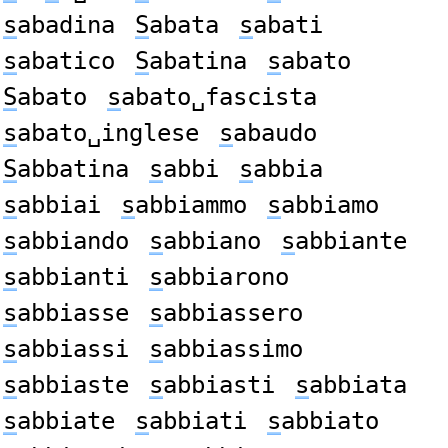
s
abadina
S
abata
s
abati
s
abatico
S
abatina
s
abato
S
abato
s
abato␣fascista
s
abato␣inglese
s
abaudo
S
abbatina
s
abbi
s
abbia
s
abbiai
s
abbiammo
s
abbiamo
s
abbiando
s
abbiano
s
abbiante
s
abbianti
s
abbiarono
s
abbiasse
s
abbiassero
s
abbiassi
s
abbiassimo
s
abbiaste
s
abbiasti
s
abbiata
s
abbiate
s
abbiati
s
abbiato