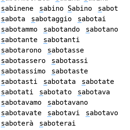
s
abinene
s
abino
S
abino
s
abot
s
abota
s
abotaggio
s
abotai
s
abotammo
s
abotando
s
abotano
s
abotante
s
abotanti
s
abotarono
s
abotasse
s
abotassero
s
abotassi
s
abotassimo
s
abotaste
s
abotasti
s
abotata
s
abotate
s
abotati
s
abotato
s
abotava
s
abotavamo
s
abotavano
s
abotavate
s
abotavi
s
abotavo
s
aboterà
s
aboterai