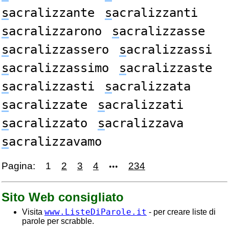
s
acralizzante
s
acralizzanti
s
acralizzarono
s
acralizzasse
s
acralizzassero
s
acralizzassi
s
acralizzassimo
s
acralizzaste
s
acralizzasti
s
acralizzata
s
acralizzate
s
acralizzati
s
acralizzato
s
acralizzava
s
acralizzavamo
Pagina:
1
2
3
4
234
•••
Sito Web consigliato
www.ListeDiParole.it
Visita
- per creare liste di
parole per scrabble.