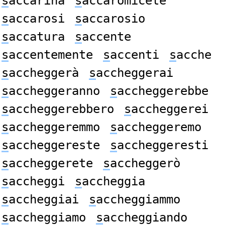
s
accarina
s
accaromicete
s
accarosi
s
accarosio
s
accatura
s
accente
s
accentemente
s
accenti
s
acche
s
accheggerà
s
accheggerai
s
accheggeranno
s
accheggerebbe
s
accheggerebbero
s
accheggerei
s
accheggeremmo
s
accheggeremo
s
accheggereste
s
accheggeresti
s
accheggerete
s
accheggerò
s
accheggi
s
accheggia
s
accheggiai
s
accheggiammo
s
accheggiamo
s
accheggiando