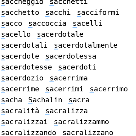
s
accheggiò
s
acchetti
s
acchetto
s
acchi
s
acciformi
s
acco
s
accoccia
s
acelli
s
acello
s
acerdotale
s
acerdotali
s
acerdotalmente
s
acerdote
s
acerdotessa
s
acerdotesse
s
acerdoti
s
acerdozio
s
acerrima
s
acerrime
s
acerrimi
s
acerrimo
s
acha
S
achalin
s
acra
s
acralità
s
acralizza
s
acralizzai
s
acralizzammo
s
acralizzando
s
acralizzano