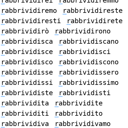
r
abbrividirei
r
abbrividiremmo
r
abbrividiremo
r
abbrividireste
r
abbrividiresti
r
abbrividirete
r
abbrividirò
r
abbrividirono
r
abbrividisca
r
abbrividiscano
r
abbrividisce
r
abbrividisci
r
abbrividisco
r
abbrividiscono
r
abbrividisse
r
abbrividissero
r
abbrividissi
r
abbrividissimo
r
abbrividiste
r
abbrividisti
r
abbrividita
r
abbrividite
r
abbrividiti
r
abbrividito
r
abbrividiva
r
abbrividivamo