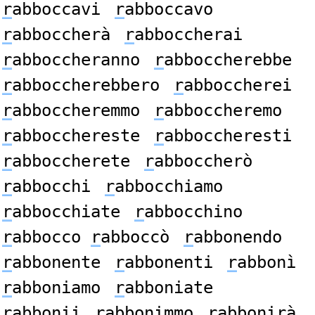
r
abboccavi
r
abboccavo
r
abboccherà
r
abboccherai
r
abboccheranno
r
abboccherebbe
r
abboccherebbero
r
abboccherei
r
abboccheremmo
r
abboccheremo
r
abbocchereste
r
abboccheresti
r
abboccherete
r
abboccherò
r
abbocchi
r
abbocchiamo
r
abbocchiate
r
abbocchino
r
abbocco
r
abboccò
r
abbonendo
r
abbonente
r
abbonenti
r
abbonì
r
abboniamo
r
abboniate
r
abbonii
r
abbonimmo
r
abbonirà