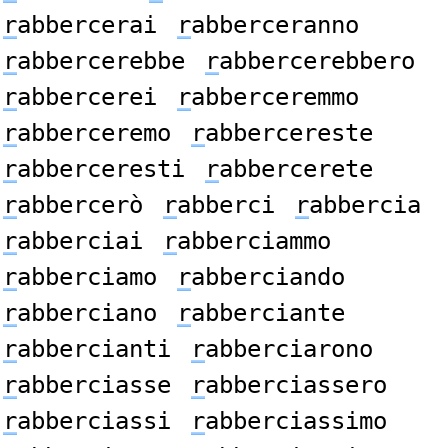
r
abbercerai
r
abberceranno
r
abbercerebbe
r
abbercerebbero
r
abbercerei
r
abberceremmo
r
abberceremo
r
abbercereste
r
abberceresti
r
abbercerete
r
abbercerò
r
abberci
r
abbercia
r
abberciai
r
abberciammo
r
abberciamo
r
abberciando
r
abberciano
r
abberciante
r
abbercianti
r
abberciarono
r
abberciasse
r
abberciassero
r
abberciassi
r
abberciassimo