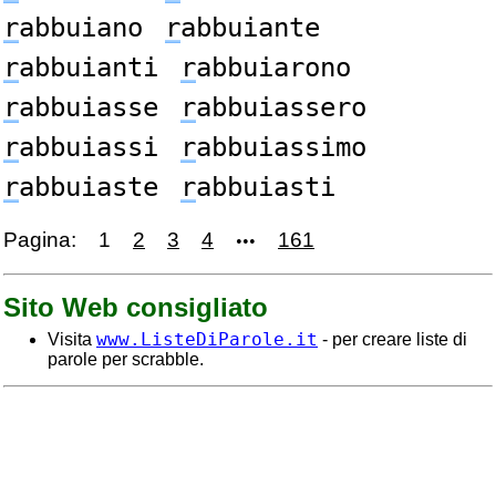
r
abbuiano
r
abbuiante
r
abbuianti
r
abbuiarono
r
abbuiasse
r
abbuiassero
r
abbuiassi
r
abbuiassimo
r
abbuiaste
r
abbuiasti
Pagina:
1
2
3
4
161
•••
Sito Web consigliato
www.ListeDiParole.it
Visita
- per creare liste di
parole per scrabble.