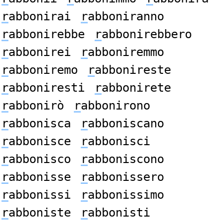
r
abbonirai
r
abboniranno
r
abbonirebbe
r
abbonirebbero
r
abbonirei
r
abboniremmo
r
abboniremo
r
abbonireste
r
abboniresti
r
abbonirete
r
abbonirò
r
abbonirono
r
abbonisca
r
abboniscano
r
abbonisce
r
abbonisci
r
abbonisco
r
abboniscono
r
abbonisse
r
abbonissero
r
abbonissi
r
abbonissimo
r
abboniste
r
abbonisti