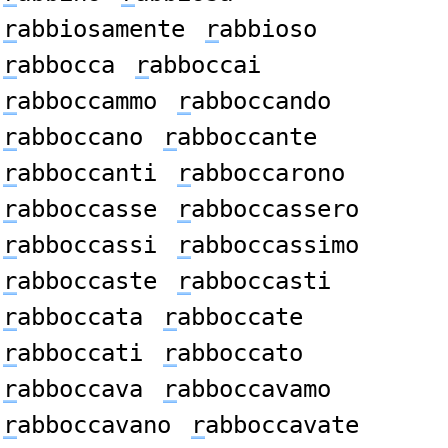
r
abbiosamente
r
abbioso
r
abbocca
r
abboccai
r
abboccammo
r
abboccando
r
abboccano
r
abboccante
r
abboccanti
r
abboccarono
r
abboccasse
r
abboccassero
r
abboccassi
r
abboccassimo
r
abboccaste
r
abboccasti
r
abboccata
r
abboccate
r
abboccati
r
abboccato
r
abboccava
r
abboccavamo
r
abboccavano
r
abboccavate