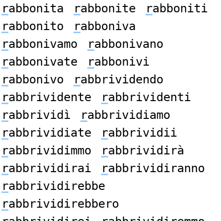
r
abbonita
r
abbonite
r
abboniti
r
abbonito
r
abboniva
r
abbonivamo
r
abbonivano
r
abbonivate
r
abbonivi
r
abbonivo
r
abbrividendo
r
abbrividente
r
abbrividenti
r
abbrividì
r
abbrividiamo
r
abbrividiate
r
abbrividii
r
abbrividimmo
r
abbrividirà
r
abbrividirai
r
abbrividiranno
r
abbrividirebbe
r
abbrividirebbero