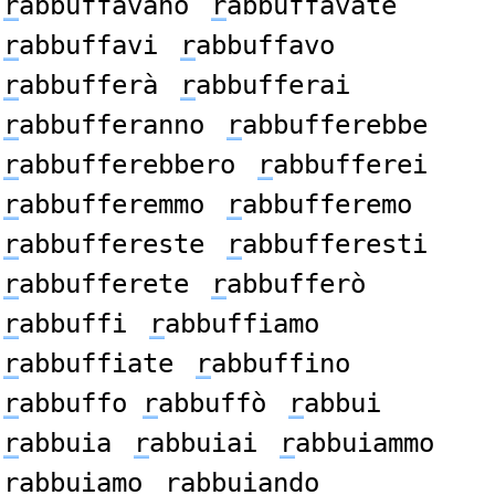
r
abbuffavano
r
abbuffavate
r
abbuffavi
r
abbuffavo
r
abbufferà
r
abbufferai
r
abbufferanno
r
abbufferebbe
r
abbufferebbero
r
abbufferei
r
abbufferemmo
r
abbufferemo
r
abbuffereste
r
abbufferesti
r
abbufferete
r
abbufferò
r
abbuffi
r
abbuffiamo
r
abbuffiate
r
abbuffino
r
abbuffo
r
abbuffò
r
abbui
r
abbuia
r
abbuiai
r
abbuiammo
r
abbuiamo
r
abbuiando