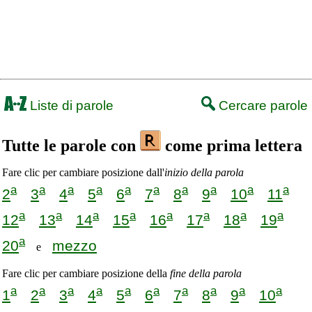
Liste di parole
Cercare parole
Tutte le parole con
come prima lettera
Fare clic per cambiare posizione dall'
inizio della parola
a
a
a
a
a
a
a
a
a
a
2
3
4
5
6
7
8
9
10
11
a
a
a
a
a
a
a
a
12
13
14
15
16
17
18
19
a
20
mezzo
e
Fare clic per cambiare posizione della
fine della parola
a
a
a
a
a
a
a
a
a
a
1
2
3
4
5
6
7
8
9
10