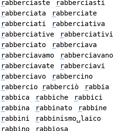
r
abberciaste
r
abberciasti
r
abberciata
r
abberciate
r
abberciati
r
abberciativa
r
abberciative
r
abberciativi
r
abberciato
r
abberciava
r
abberciavamo
r
abberciavano
r
abberciavate
r
abberciavi
r
abberciavo
r
abbercino
r
abbercio
r
abberciò
r
abbia
r
abbica
r
abbiche
r
abbici
r
abbina
r
abbinato
r
abbine
r
abbini
r
abbinismo␣laico
r
abbino
r
abbiosa