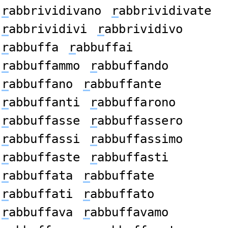
r
abbrividivano
r
abbrividivate
r
abbrividivi
r
abbrividivo
r
abbuffa
r
abbuffai
r
abbuffammo
r
abbuffando
r
abbuffano
r
abbuffante
r
abbuffanti
r
abbuffarono
r
abbuffasse
r
abbuffassero
r
abbuffassi
r
abbuffassimo
r
abbuffaste
r
abbuffasti
r
abbuffata
r
abbuffate
r
abbuffati
r
abbuffato
r
abbuffava
r
abbuffavamo