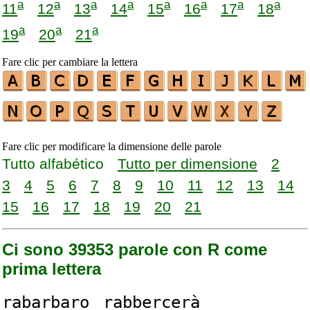
a
a
a
a
a
a
a
a
11
12
13
14
15
16
17
18
a
a
a
19
20
21
Fare clic per cambiare la lettera
Fare clic per modificare la dimensione delle parole
Tutto alfabético
Tutto per dimensione
2
3
4
5
6
7
8
9
10
11
12
13
14
15
16
17
18
19
20
21
Ci sono 39353 parole con R come
prima lettera
r
abarbaro
r
abbercerà