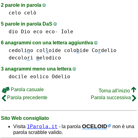
2 parole in parola
celo celò
5 parole in parola DaS
dio Dio
eco eco-
Iole
6 anagrammi con una lettera aggiuntiva
cedoli
n
o
col
l
oide
colo
b
ide
Co
r
delio
decolo
r
i
m
elodico
3 anagrammi meno una lettera
docile
eolico
Odelio
Parola casuale
Torna all'inizio
Parola precedente
Parola successiva
Sito Web consigliato
OCELOID
1Parola.it
Visita
- la parola
non è una
parola scrabble valido.