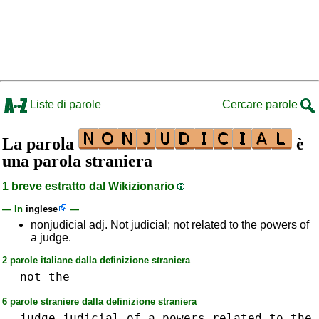
Liste di parole
Cercare parole
La parola
è
una parola straniera
1 breve estratto dal Wikizionario
— In
inglese
—
nonjudicial adj. Not judicial; not related to the powers of
a judge.
2 parole italiane dalla definizione straniera
not
the
6 parole straniere dalla definizione straniera
judge
judicial
of␣a
powers
related
to␣the