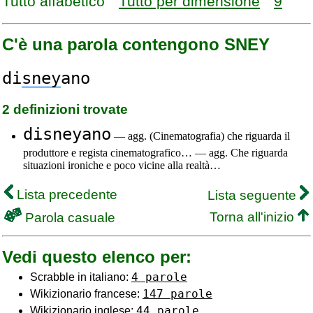
Tutto alfabético
Tutto per dimensione
9
C'è una parola contengono SNEY
di
sney
ano
2 definizioni trovate
disneyano
— agg. (Cinematografia) che riguarda il
produttore e regista cinematografico… — agg. Che riguarda
situazioni ironiche e poco vicine alla realtà…
Lista precedente
Lista seguente
Torna all'inizio
Parola casuale
Vedi questo elenco per:
4 parole
Scrabble in italiano:
147 parole
Wikizionario francese:
44 parole
Wikizionario inglese: