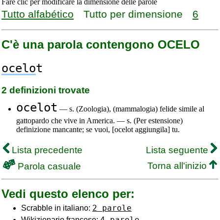
Fare clic per modificare la dimensione delle parole
Tutto alfabético
Tutto per dimensione
6
C'è una parola contengono OCELO
ocelo
t
2 definizioni trovate
ocelot
— s. (Zoologia), (mammalogia) felide simile al
gattopardo che vive in America. — s. (Per estensione)
definizione mancante; se vuoi, [ocelot aggiungila] tu.
Lista precedente
Lista seguente
Torna all'inizio
Parola casuale
Vedi questo elenco per:
2 parole
Scrabble in italiano:
4 parole
Wikizionario francese: