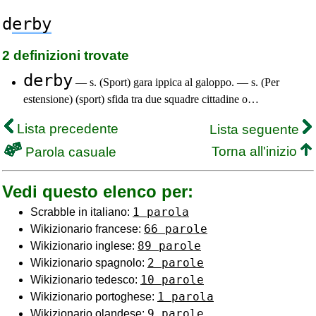
d
erby
2 definizioni trovate
derby
— s. (Sport) gara ippica al galoppo. — s. (Per
estensione) (sport) sfida tra due squadre cittadine o…
Lista precedente
Lista seguente
Torna all'inizio
Parola casuale
Vedi questo elenco per:
1 parola
Scrabble in italiano:
66 parole
Wikizionario francese:
89 parole
Wikizionario inglese:
2 parole
Wikizionario spagnolo:
10 parole
Wikizionario tedesco:
1 parola
Wikizionario portoghese:
9 parole
Wikizionario olandese: