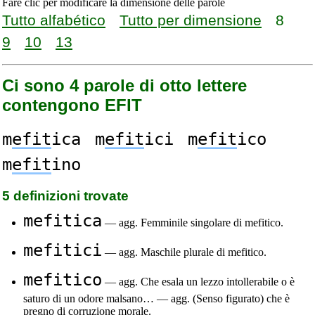
Fare clic per modificare la dimensione delle parole
Tutto alfabético
Tutto per dimensione
8
9
10
13
Ci sono 4 parole di otto lettere
contengono EFIT
m
efit
ica
m
efit
ici
m
efit
ico
m
efit
ino
5 definizioni trovate
mefitica
— agg. Femminile singolare di mefitico.
mefitici
— agg. Maschile plurale di mefitico.
mefitico
— agg. Che esala un lezzo intollerabile o è
saturo di un odore malsano… — agg. (Senso figurato) che è
pregno di corruzione morale.