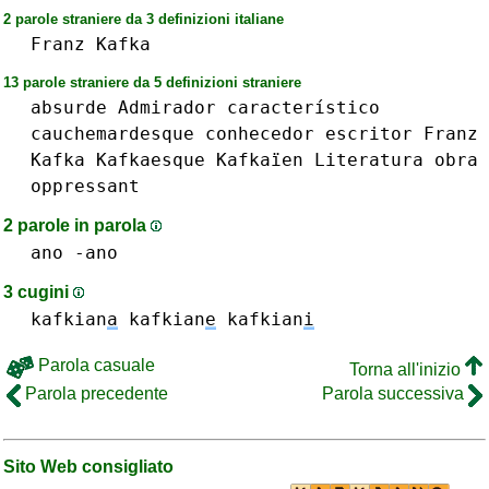
2 parole straniere da 3 definizioni italiane
Franz
Kafka
13 parole straniere da 5 definizioni straniere
absurde
Admirador
característico
cauchemardesque
conhecedor
escritor
Franz
Kafka
Kafkaesque
Kafkaïen
Literatura
obra
oppressant
2 parole in parola
ano -ano
3 cugini
kafkian
a
kafkian
e
kafkian
i
Parola casuale
Torna all'inizio
Parola precedente
Parola successiva
Sito Web consigliato