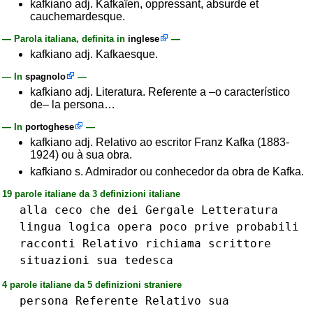
kafkiano adj. Kafkaïen, oppressant, absurde et
cauchemardesque.
— Parola italiana, definita in
inglese
—
kafkiano adj. Kafkaesque.
— In
spagnolo
—
kafkiano adj. Literatura. Referente a –o característico
de– la persona…
— In
portoghese
—
kafkiano adj. Relativo ao escritor Franz Kafka (1883-
1924) ou à sua obra.
kafkiano s. Admirador ou conhecedor da obra de Kafka.
19 parole italiane da 3 definizioni italiane
alla
ceco
che
dei
Gergale
Letteratura
lingua
logica
opera
poco
prive
probabili
racconti
Relativo
richiama
scrittore
situazioni
sua
tedesca
4 parole italiane da 5 definizioni straniere
persona
Referente
Relativo
sua