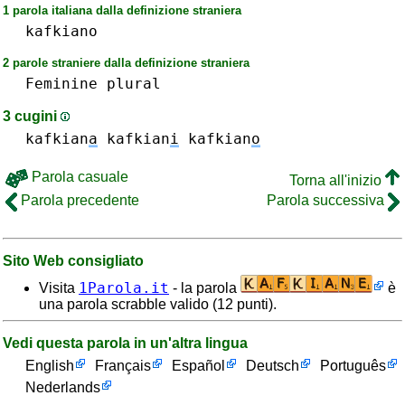
1 parola italiana dalla definizione straniera
kafkiano
2 parole straniere dalla definizione straniera
Feminine
plural
3 cugini
kafkian
a
kafkian
i
kafkian
o
Parola casuale
Torna all'inizio
Parola precedente
Parola successiva
Sito Web consigliato
1Parola.it
Visita
- la parola
è
una parola scrabble valido (12 punti).
Vedi questa parola in un'altra lingua
English
Français
Español
Deutsch
Português
Nederlands