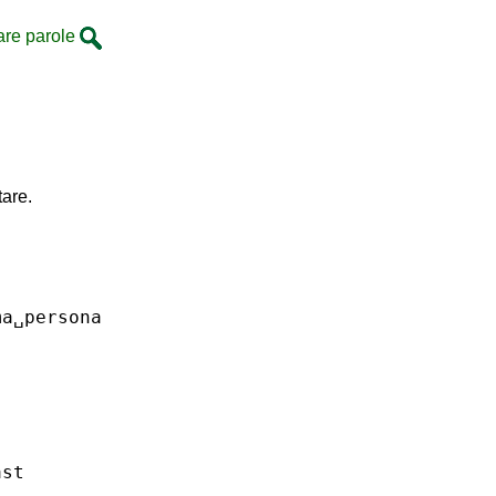
are parole
tare.
ma␣persona
ast