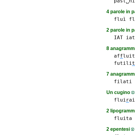
past␣hi
4 parole in 
fluì
fl
2 parole in 
IAT
iat
8 anagrammi
af
f
luit
futili
t
7 anagrammi
filati
Un cugino
flui
r
ai
2 lipogramm
fluita
2 epentesi