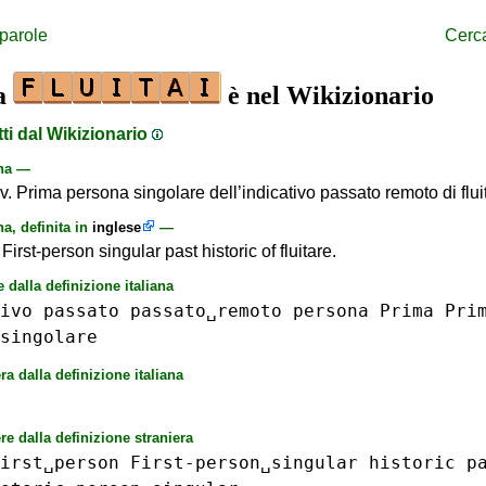
 parole
Cerc
la
è nel Wikizionario
tti dal Wikizionario
ana —
v. Prima persona singolare dell’indicativo passato remoto di flui
na, definita in
inglese
—
v. First-person singular past historic of fluitare.
e dalla definizione italiana
ivo
passato
passato␣remoto
persona
Prima
Pri
singolare
ra dalla definizione italiana
re dalla definizione straniera
irst␣person
First-person␣singular
historic
p