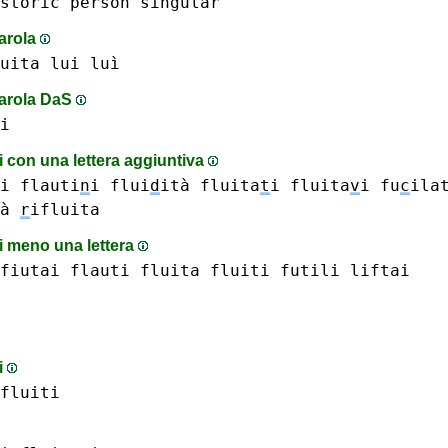
storic
person
singular
parola
uita
lui luì
parola DaS
i
 con una lettera aggiuntiva
i
flauti
n
i
flui
d
ità
fluita
t
i
fluita
v
i
fu
c
ila
à
r
ifluita
 meno una lettera
fiutai
flauti
fluita
fluiti
futili
liftai
i
fluiti