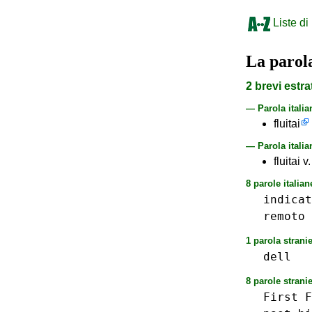
Liste di
La paro
2 brevi estra
— Parola itali
fluitai
— Parola italia
fluitai 
8 parole italian
indicat
remoto
1 parola stranie
dell
8 parole stranie
First
F