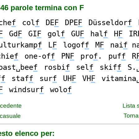
46 parole termina con F
che
f
col
f
DE
F
DPE
F
Düsseldor
f
F
Gd
F
GI
F
gol
f
GU
F
hal
f
H
F
IR
ulturkamp
f
L
F
logof
f
M
F
nai
f
n
chie
f
one-of
f
PN
F
pro
f
.
puf
f
R
oast␣bee
f
rosbi
f
sel
f
skif
f
S.
f
f
staf
f
sur
f
UH
F
VH
F
vitamina
F
windsur
f
wolo
f
ecedente
Lista
Torna 
casuale
sto elenco per: