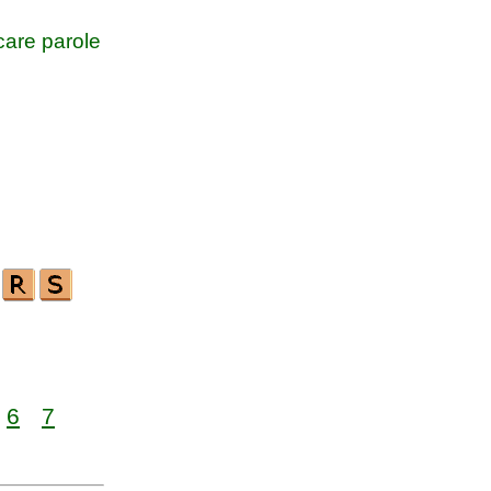
are parole
6
7