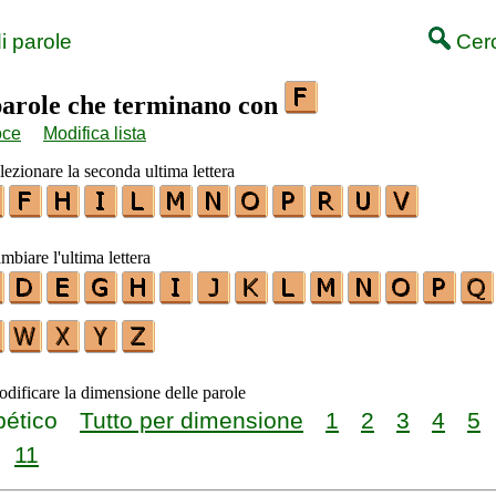
i parole
Cerc
 parole che terminano con
oce
Modifica lista
elezionare la seconda ultima lettera
mbiare l'ultima lettera
odificare la dimensione delle parole
bético
Tutto per dimensione
1
2
3
4
5
11