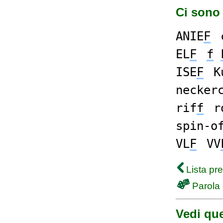
Ci sono 
ANIE
F
EL
F
f
ISE
F
K
necker
rif
f
r
spin-o
VL
F
VV
Lista pr
Parola 
Vedi que