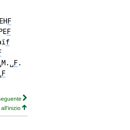
EH
F
PE
F
aï
f
F
␣M.␣
F
.
␣
F
 seguente
all'inizio