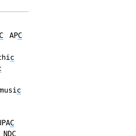
C
AP
C
chi
c
c
musi
c
UPA
C
ND
C