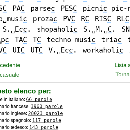
S
C
PA
C
parse
c
PES
C
picni
c
pic-
p␣musi
c
proza
c
PV
C
R
C
RIS
C
RL
C
S.␣Ec
c
.
shopaholi
c
S.␣M.␣
C
.
SN
␣p
c
TA
C
T
C
techno-musi
c
tria
c
V
C
UI
C
UT
C
V.␣Ec
c
.
workaholi
c
ecedente
Lista
Torna 
casuale
sto elenco per:
66 parole
e in italiano:
3960 parole
nario francese:
28023 parole
nario inglese:
117 parole
nario spagnolo:
143 parole
nario tedesco: