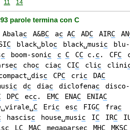
11
14
93 parole termina con C
Abala
c
A&B
C
a
c
A
C
AD
C
AIR
C
AN
SI
C
black␣blo
c
black␣musi
c
blu-
s
c
boom-soni
c
c
C
C
C
c.
c
.
CF
C
arse
c
cho
c
cia
c
CI
C
cli
c
clini
compact␣dis
c
CP
C
cri
c
DA
C
musi
c
d
c
dia
c
diclofena
c
disco-
C
DP
C
ec
c
.
EM
C
ENA
C
ENIA
C
e␣virale␣
C
Eri
c
es
c
FIG
C
fra
c
c
hascis
c
house␣musi
c
I
C
IR
C
I
is
c
L
C
MA
C
megaparse
c
MH
C
MKS
C