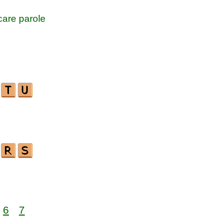
are parole
6
7