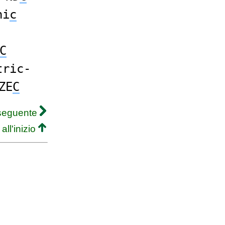
ni
c
C
tric-
ZE
C
 seguente
all'inizio