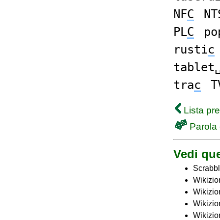
NF
C
NT
PL
C
po
rusti
c
tablet
tra
c
T
Lista pr
Parola 
Vedi que
Scrabbl
Wikizio
Wikizio
Wikizio
Wikizio