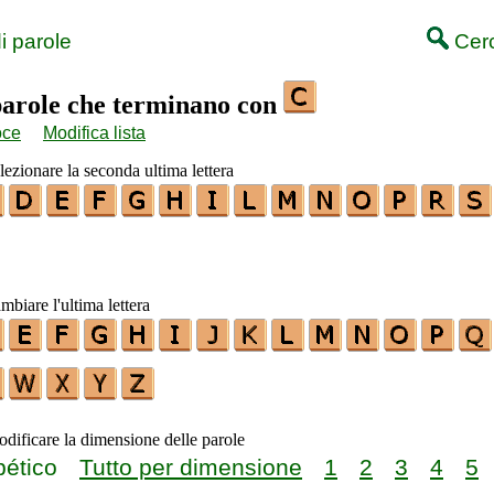
i parole
Cerc
 parole che terminano con
oce
Modifica lista
elezionare la seconda ultima lettera
mbiare l'ultima lettera
odificare la dimensione delle parole
bético
Tutto per dimensione
1
2
3
4
5