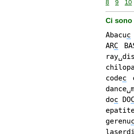
8
9
10
Ci sono 
Abacu
c
AR
C
BA
ray␣di
chilop
code
c
dance␣
do
c
DO
epatit
gerenu
laserd