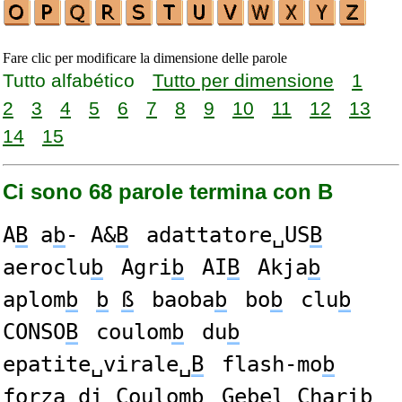
Fare clic per modificare la dimensione delle parole
Tutto alfabético
Tutto per dimensione
1
2
3
4
5
6
7
8
9
10
11
12
13
14
15
Ci sono 68 parole termina con B
A
B
a
b
- A&
B
adattatore␣US
B
aeroclu
b
Agri
b
AI
B
Akja
b
aplom
b
b
ß
baoba
b
bo
b
clu
b
CONSO
B
coulom
b
du
b
epatite␣virale␣
B
flash-mo
b
forza␣di␣Coulom
b
Gebel␣Chari
b