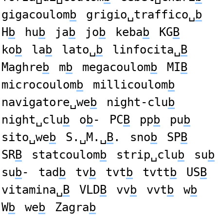
gigacoulom
b
grigio␣traffico␣
b
H
b
hu
b
ja
b
jo
b
keba
b
KG
B
ko
b
la
b
lato␣
b
linfocita␣
B
Maghre
b
m
b
megacoulom
b
MI
B
microcoulom
b
millicoulom
b
navigatore␣we
b
night-clu
b
night␣clu
b
o
b
-
PC
B
pp
b
pu
b
sito␣we
b
S.␣M.␣
B
.
sno
b
SP
B
SR
B
statcoulom
b
strip␣clu
b
su
b
su
b
-
tad
b
tv
b
tvt
b
tvtt
b
US
B
vitamina␣
B
VLD
B
vv
b
vvt
b
w
b
W
b
we
b
Zagra
b