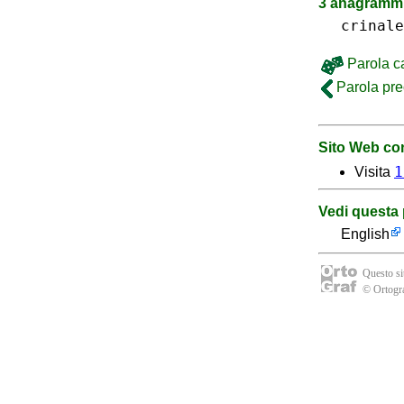
3 anagrammi
crinale
Parola c
Parola pr
Sito Web con
1
Visita
Vedi questa 
English
Questo sit
© Ortogra