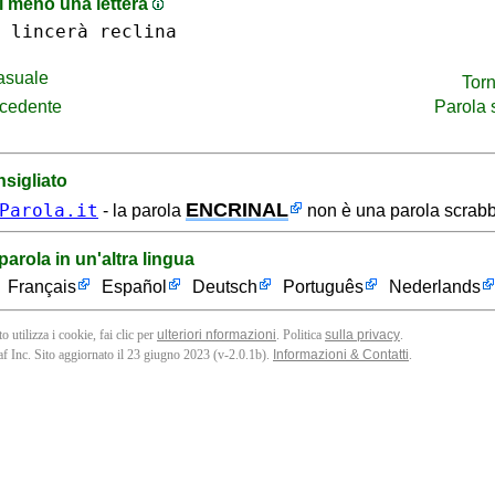
 meno una lettera
lincerà
reclina
asuale
Torn
ecedente
Parola
sigliato
ENCRINAL
Parola.it
- la parola
non è una parola scrabb
parola in un'altra lingua
Français
Español
Deutsch
Português
Nederlands
o utilizza i cookie, fai clic per
ulteriori nformazioni
. Politica
sulla privacy
.
f Inc. Sito aggiornato il 23 giugno 2023 (v-2.0.1
b
).
Informazioni & Contatti
.