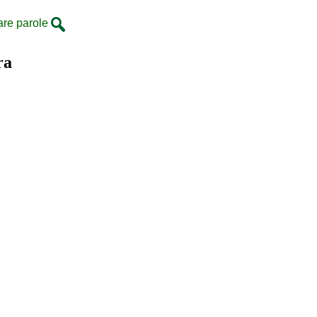
are parole
ra