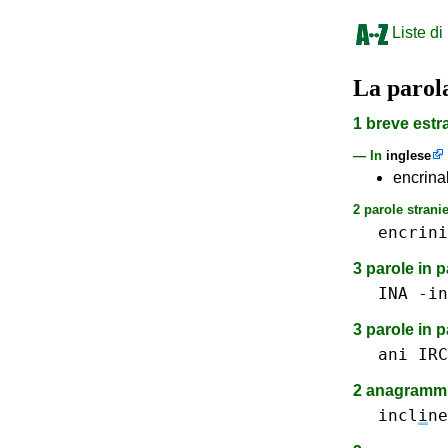
Liste di
La paro
1 breve estr
— In
inglese
encrinal
2 parole stranie
encrini
3 parole in 
INA -in
3 parole in 
ani
IRC
2 anagrammi
incl
i
ne