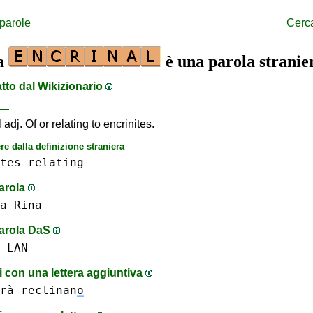
 parole
Cerc
la
è una parola stranie
atto dal Wikizionario
—
 adj. Of or relating to encrinites.
re dalla definizione straniera
tes
relating
parola
a
Rina
parola DaS
LAN
 con una lettera aggiuntiva
rà
reclinan
o