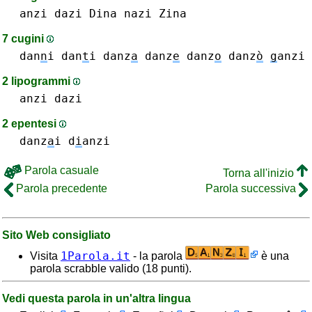
anzi
dazi
Dina
nazi
Zina
7 cugini
dan
n
i
dan
t
i
danz
a
danz
e
danz
o
danz
ò
g
anzi
2 lipogrammi
anzi
dazi
2 epentesi
danz
a
i
d
i
anzi
Parola casuale
Torna all'inizio
Parola precedente
Parola successiva
Sito Web consigliato
1Parola.it
Visita
- la parola
è una
parola scrabble valido (18 punti).
Vedi questa parola in un'altra lingua