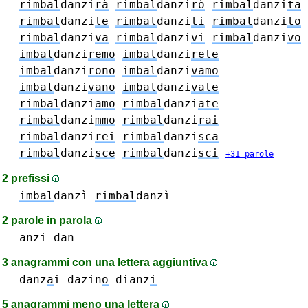
rimbal
danzi
rà
rimbal
danzi
rò
rimbal
danzi
ta
rimbal
danzi
te
rimbal
danzi
ti
rimbal
danzi
to
rimbal
danzi
va
rimbal
danzi
vi
rimbal
danzi
vo
imbal
danzi
remo
imbal
danzi
rete
imbal
danzi
rono
imbal
danzi
vamo
imbal
danzi
vano
imbal
danzi
vate
rimbal
danzi
amo
rimbal
danzi
ate
rimbal
danzi
mmo
rimbal
danzi
rai
rimbal
danzi
rei
rimbal
danzi
sca
rimbal
danzi
sce
rimbal
danzi
sci
+31 parole
2 prefissi
imbal
danzì
rimbal
danzì
2 parole in parola
anzi
dan
3 anagrammi con una lettera aggiuntiva
danz
a
i
dazin
o
dianz
i
5 anagrammi meno una lettera