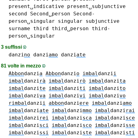
present␣indicative
present␣subjunctive
second
Second␣person
Second-
person␣singular
singular
subjunctive
surname
third
third␣person
third-
person␣singular
3 suffissi
danzi
no
danzi
amo
danzi
ate
81 volte in mezzo
Abbon
danzi
a
Abbon
danzi
o
imbal
danzi
i
imbal
danzi
rà
imbal
danzi
rò
imbal
danzi
ta
imbal
danzi
te
imbal
danzi
ti
imbal
danzi
to
imbal
danzi
va
imbal
danzi
vi
imbal
danzi
vo
rimbal
danzi
i
abbon
danzi
ere
imbal
danzi
amo
imbal
danzi
ate
imbal
danzi
mmo
imbal
danzi
rai
imbal
danzi
rei
imbal
danzi
sca
imbal
danzi
sce
imbal
danzi
sci
imbal
danzi
sco
imbal
danzi
sse
imbal
danzi
ssi
imbal
danzi
ste
imbal
danzi
sti