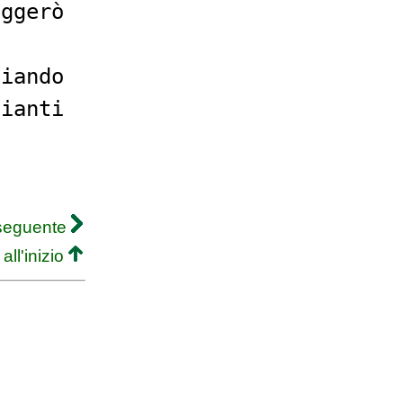
eggerò
giando
gianti
 seguente
all'inizio