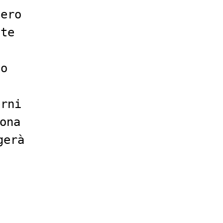
sero
ste
no
erni
ona
gerà