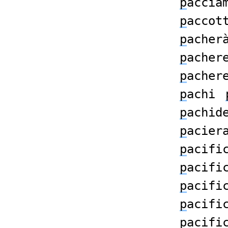
p
accia
p
accot
p
acher
p
acher
p
acher
p
achi
p
achid
p
acier
p
acifi
p
acifi
p
acifi
p
acifi
p
acifi