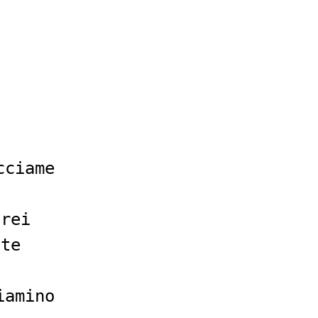
o
cciame
erei
ste
iamino