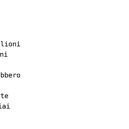
glioni
ni
ebbero
o
ete
iai