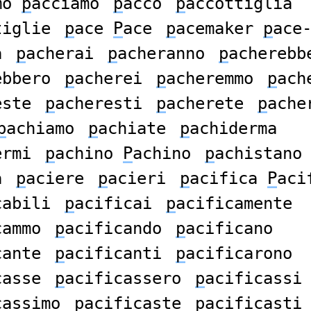
mo
p
acciamò
p
acco
p
accottiglia
tiglie
p
ace
P
ace
p
acemaker
p
ace
à
p
acherai
p
acheranno
p
acherebb
ebbero
p
acherei
p
acheremmo
p
ach
este
p
acheresti
p
acherete
p
ache
p
achiamo
p
achiate
p
achiderma
ermi
p
achino
P
achino
p
achistano
a
p
aciere
p
acieri
p
acifica
P
aci
cabili
p
acificai
p
acificamente
cammo
p
acificando
p
acificano
cante
p
acificanti
p
acificarono
casse
p
acificassero
p
acificassi
cassimo
p
acificaste
p
acificasti