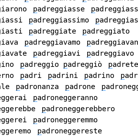
giarono
p
adreggiasse
p
adreggias
giassi
p
adreggiassimo
p
adreggia
giasti
p
adreggiate
p
adreggiato
giava
p
adreggiavamo
p
adreggiava
giavate
p
adreggiavi
p
adreggiavo
gino
p
adreggio
p
adreggiò
p
adret
erno
p
adri
p
adrini
p
adrino
p
adr
ale
p
adronanza
p
adrone
p
adroneg
eggerai
p
adroneggeranno
eggerebbe
p
adroneggerebbero
eggerei
p
adroneggeremmo
eggeremo
p
adroneggereste