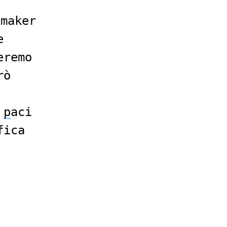
-maker
e
eremo
rò
p
aci
fica