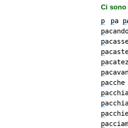
Ci sono 
p
p
a
p
p
acand
p
acass
p
acast
p
acate
p
acava
p
acche
p
acchi
p
acchi
p
acchi
p
accia