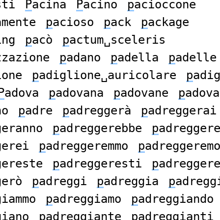
sti
P
acina
P
acino
p
acioccone
amente
p
acioso
p
ack
p
ackage
ing
p
acò
p
actum␣sceleris
zzazione
p
adano
p
adella
p
adelle
ione
p
adiglione␣auricolare
p
adi
P
adova
p
adovana
p
adovane
p
adova
no
p
adre
p
adreggerà
p
adreggerai
geranno
p
adreggerebbe
p
adregger
gerei
p
adreggeremmo
p
adreggerem
gereste
p
adreggeresti
p
adregger
gerò
p
adreggi
p
adreggia
p
adregg
giammo
p
adreggiamo
p
adreggiando
giano
p
adreggiante
p
adreggianti