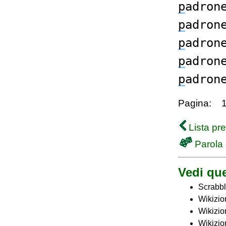
p
adron
p
adron
p
adron
p
adron
p
adron
Pagina:
Lista pr
Parola 
Vedi que
Scrabbl
Wikizio
Wikizio
Wikizio