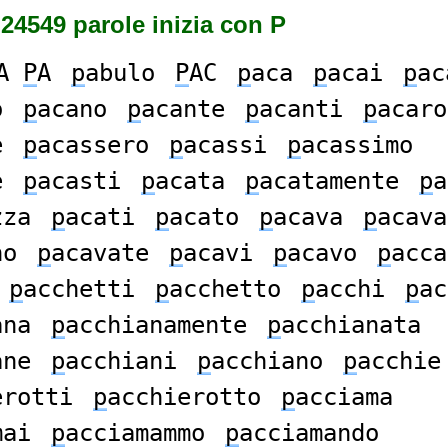
24549 parole inizia con P
A
P
A
p
abulo
P
AC
p
aca
p
acai
p
ac
o
p
acano
p
acante
p
acanti
p
acaro
e
p
acassero
p
acassi
p
acassimo
e
p
acasti
p
acata
p
acatamente
p
a
zza
p
acati
p
acato
p
acava
p
acava
no
p
acavate
p
acavi
p
acavo
p
acca
p
acchetti
p
acchetto
p
acchi
p
ac
ana
p
acchianamente
p
acchianata
ane
p
acchiani
p
acchiano
p
acchie
erotti
p
acchierotto
p
acciama
mai
p
acciamammo
p
acciamando