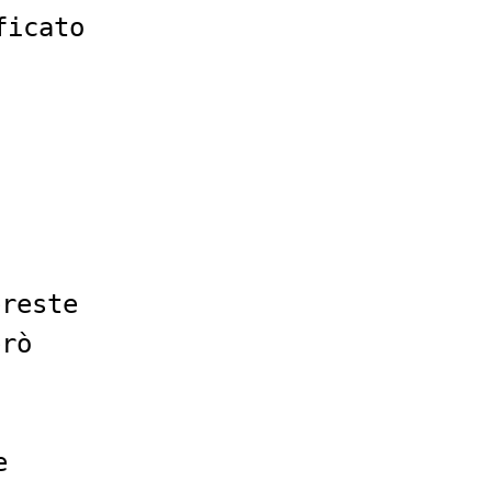
ficato
i
ereste
erò
o
e