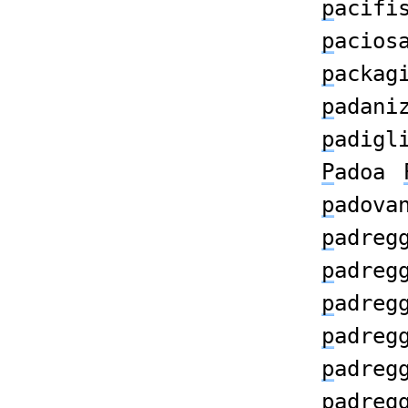
p
acifi
p
acios
p
ackag
p
adani
p
adigl
P
adoa
p
adova
p
adreg
p
adreg
p
adreg
p
adreg
p
adreg
p
adreg