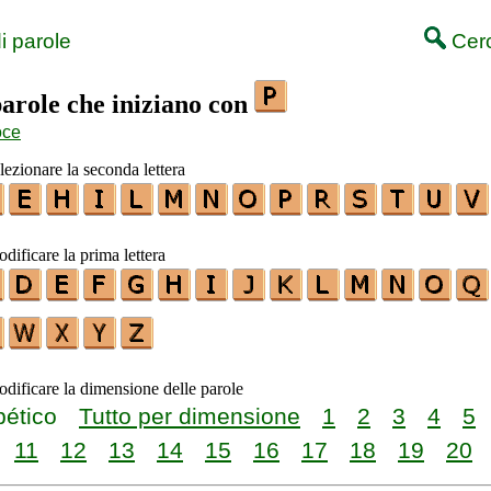
i parole
Cerc
parole che iniziano con
oce
elezionare la seconda lettera
odificare la prima lettera
odificare la dimensione delle parole
bético
Tutto per dimensione
1
2
3
4
5
11
12
13
14
15
16
17
18
19
20