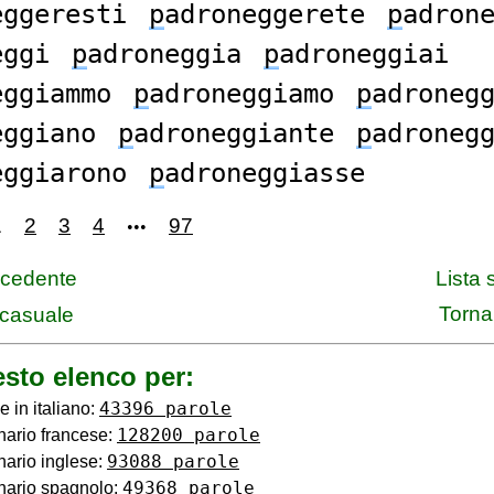
eggeresti
p
adroneggerete
p
adron
eggi
p
adroneggia
p
adroneggiai
eggiammo
p
adroneggiamo
p
adroneg
eggiano
p
adroneggiante
p
adroneg
eggiarono
p
adroneggiasse
1
2
3
4
97
•••
ecedente
Lista
Torna 
casuale
sto elenco per:
43396 parole
e in italiano:
128200 parole
nario francese:
93088 parole
nario inglese:
49368 parole
nario spagnolo: