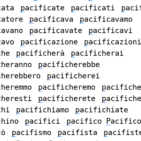
cata
p
acificate
p
acificati
p
aci
catore
p
acificava
p
acificavamo
cavano
p
acificavate
p
acificavi
cavo
p
acificazione
p
acificazion
che
p
acificherà
p
acificherai
cheranno
p
acificherebbe
cherebbero
p
acificherei
cheremmo
p
acificheremo
p
acifich
cheresti
p
acificherete
p
acifich
chi
p
acifichiamo
p
acifichiate
chino
p
acifici
p
acifico
P
acific
cò
p
acifismo
p
acifista
p
acifist