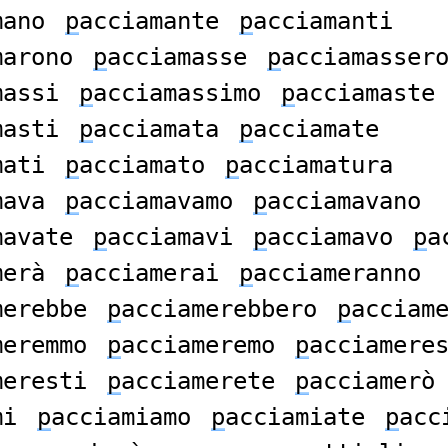
mano
p
acciamante
p
acciamanti
marono
p
acciamasse
p
acciamasser
massi
p
acciamassimo
p
acciamaste
masti
p
acciamata
p
acciamate
mati
p
acciamato
p
acciamatura
mava
p
acciamavamo
p
acciamavano
mavate
p
acciamavi
p
acciamavo
p
a
merà
p
acciamerai
p
acciameranno
merebbe
p
acciamerebbero
p
acciam
meremmo
p
acciameremo
p
acciamere
meresti
p
acciamerete
p
acciamerò
mi
p
acciamiamo
p
acciamiate
p
acc