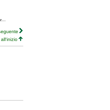
ole…
 seguente
all'inizio