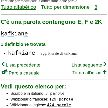
Fare clic per modificare la dimensione delle parole
Tutto alfabético
Tutto per dimensione
8
C'è una parola contengono E, F e 2K
k
a
fk
ian
e
1 definizione trovata
kafkiane
— agg. Plurale di kafkiana.
Lista precedente
Lista seguente
Torna all'inizio
Parola casuale
Vedi questo elenco per:
3 parole
Scrabble in italiano:
129 parole
Wikizionario francese:
424 parole
Wikizionario inglese: