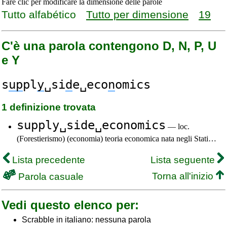
Fare clic per modificare la dimensione delle parole
Tutto alfabético
Tutto per dimensione
19
C'è una parola contengono D, N, P, U
e Y
s
up
pl
y
␣si
d
e␣eco
n
omics
1 definizione trovata
supply␣side␣economics
— loc.
(Forestierismo) (economia) teoria economica nata negli Stati…
Lista precedente
Lista seguente
Torna all'inizio
Parola casuale
Vedi questo elenco per:
Scrabble in italiano: nessuna parola