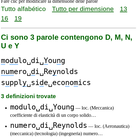
Fare clic per modificare la dimensione delle parole
Tutto alfabético
Tutto per dimensione
13
16
19
Ci sono 3 parole contengono D, M, N,
U e Y
m
o
du
lo␣di␣
Y
ou
n
g
num
ero␣
d
i␣Re
y
nolds
s
u
ppl
y
␣si
d
e␣eco
n
o
m
ics
3 definizioni trovate
modulo␣di␣Young
— loc. (Meccanica)
coefficiente di elasticità di un corpo solido…
numero␣di␣Reynolds
— loc. (Aeronautica)
(meccanica) (tecnologia) (ingegneria) numero…