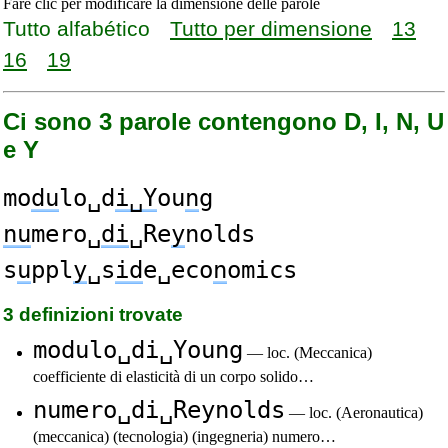
Fare clic per modificare la dimensione delle parole
Tutto alfabético
Tutto per dimensione
13
16
19
Ci sono 3 parole contengono D, I, N, U
e Y
mo
du
lo␣d
i␣Y
ou
n
g
nu
mero␣
di
␣Re
y
nolds
s
u
ppl
y
␣s
id
e␣eco
n
omics
3 definizioni trovate
modulo␣di␣Young
— loc. (Meccanica)
coefficiente di elasticità di un corpo solido…
numero␣di␣Reynolds
— loc. (Aeronautica)
(meccanica) (tecnologia) (ingegneria) numero…