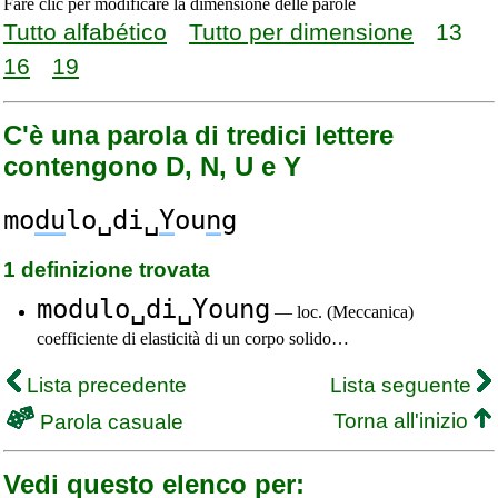
Fare clic per modificare la dimensione delle parole
Tutto alfabético
Tutto per dimensione
13
16
19
C'è una parola di tredici lettere
contengono D, N, U e Y
mo
du
lo␣di␣
Y
ou
n
g
1 definizione trovata
modulo␣di␣Young
— loc. (Meccanica)
coefficiente di elasticità di un corpo solido…
Lista precedente
Lista seguente
Torna all'inizio
Parola casuale
Vedi questo elenco per: