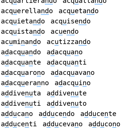
acq
u
artiera
nd
o
acq
u
atta
nd
o
acq
u
erella
nd
o
acq
u
eta
nd
o
acq
u
ieta
nd
o
acq
u
ise
nd
o
acq
u
ista
nd
o
ac
u
e
nd
o
ac
u
mi
n
an
d
o
ac
u
tizza
nd
o
a
d
acq
u
a
n
do
a
d
acq
u
a
n
o
a
d
acq
u
a
n
te
a
d
acq
u
a
n
ti
a
d
acq
u
aro
n
o
a
d
acq
u
ava
n
o
a
d
acq
u
era
n
no
a
d
acq
u
i
n
o
a
d
dive
nu
ta
a
d
dive
nu
te
a
d
dive
nu
ti
a
d
dive
nu
to
a
d
d
u
ca
n
o
a
d
d
u
ce
n
do
a
d
d
u
ce
n
te
a
d
d
u
ce
n
ti
a
d
d
u
ceva
n
o
a
d
d
u
co
n
o