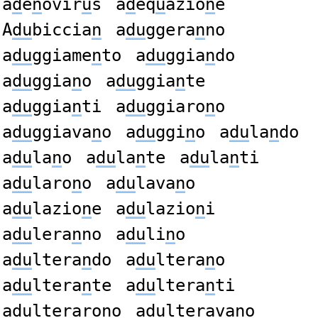
a
d
e
n
ovir
u
s
a
d
eq
u
azio
n
e
A
du
biccia
n
a
du
ggera
n
no
a
du
ggiame
n
to
a
du
ggia
n
do
a
du
ggia
n
o
a
du
ggia
n
te
a
du
ggia
n
ti
a
du
ggiaro
n
o
a
du
ggiava
n
o
a
du
ggi
n
o
a
du
la
n
do
a
du
la
n
o
a
du
la
n
te
a
du
la
n
ti
a
du
laro
n
o
a
du
lava
n
o
a
du
lazio
n
e
a
du
lazio
n
i
a
du
lera
n
no
a
du
li
n
o
a
du
ltera
n
do
a
du
ltera
n
o
a
du
ltera
n
te
a
du
ltera
n
ti
a
du
lteraro
n
o
a
du
lterava
n
o