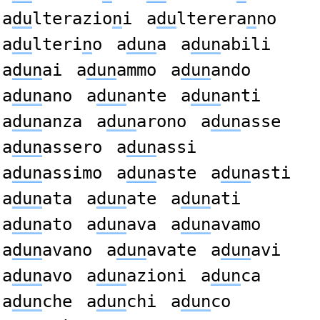
a
du
lterazio
n
i
a
du
lterera
n
no
a
du
lteri
n
o
a
dun
a
a
dun
abili
a
dun
ai
a
dun
ammo
a
dun
ando
a
dun
ano
a
dun
ante
a
dun
anti
a
dun
anza
a
dun
arono
a
dun
asse
a
dun
assero
a
dun
assi
a
dun
assimo
a
dun
aste
a
dun
asti
a
dun
ata
a
dun
ate
a
dun
ati
a
dun
ato
a
dun
ava
a
dun
avamo
a
dun
avano
a
dun
avate
a
dun
avi
a
dun
avo
a
dun
azioni
a
dun
ca
a
dun
che
a
dun
chi
a
dun
co