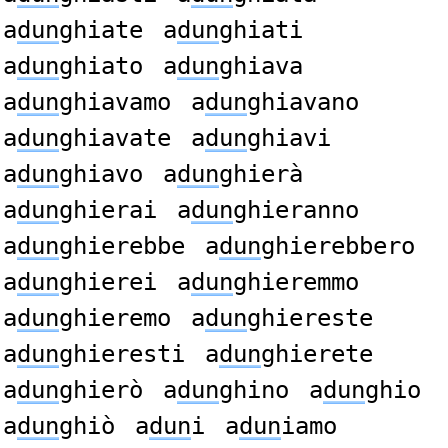
a
dun
ghiate
a
dun
ghiati
a
dun
ghiato
a
dun
ghiava
a
dun
ghiavamo
a
dun
ghiavano
a
dun
ghiavate
a
dun
ghiavi
a
dun
ghiavo
a
dun
ghierà
a
dun
ghierai
a
dun
ghieranno
a
dun
ghierebbe
a
dun
ghierebbero
a
dun
ghierei
a
dun
ghieremmo
a
dun
ghieremo
a
dun
ghiereste
a
dun
ghieresti
a
dun
ghierete
a
dun
ghierò
a
dun
ghino
a
dun
ghio
a
dun
ghiò
a
dun
i
a
dun
iamo