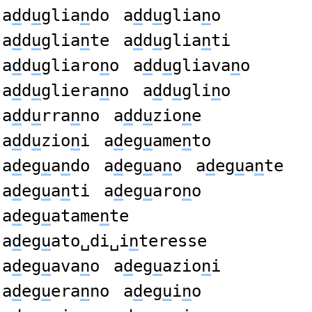
a
d
d
u
glia
n
do
a
d
d
u
glia
n
o
a
d
d
u
glia
n
te
a
d
d
u
glia
n
ti
a
d
d
u
gliaro
n
o
a
d
d
u
gliava
n
o
a
d
d
u
gliera
n
no
a
d
d
u
gli
n
o
a
d
d
u
rra
n
no
a
d
d
u
zio
n
e
a
d
d
u
zio
n
i
a
d
eg
u
ame
n
to
a
d
eg
u
a
n
do
a
d
eg
u
a
n
o
a
d
eg
u
a
n
te
a
d
eg
u
a
n
ti
a
d
eg
u
aro
n
o
a
d
eg
u
atame
n
te
a
d
eg
u
ato␣di␣i
n
teresse
a
d
eg
u
ava
n
o
a
d
eg
u
azio
n
i
a
d
eg
u
era
n
no
a
d
eg
u
i
n
o