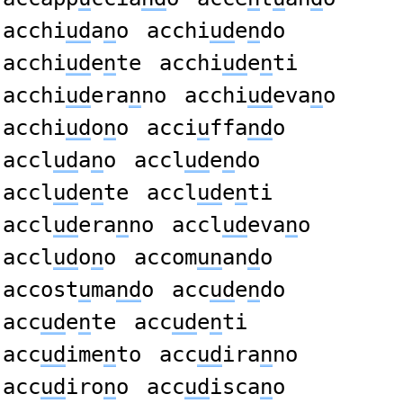
acchi
ud
a
n
o
acchi
ud
e
n
do
acchi
ud
e
n
te
acchi
ud
e
n
ti
acchi
ud
era
n
no
acchi
ud
eva
n
o
acchi
ud
o
n
o
acci
u
ffa
nd
o
accl
ud
a
n
o
accl
ud
e
n
do
accl
ud
e
n
te
accl
ud
e
n
ti
accl
ud
era
n
no
accl
ud
eva
n
o
accl
ud
o
n
o
accom
un
an
d
o
accost
u
ma
nd
o
acc
ud
e
n
do
acc
ud
e
n
te
acc
ud
e
n
ti
acc
ud
ime
n
to
acc
ud
ira
n
no
acc
ud
iro
n
o
acc
ud
isca
n
o