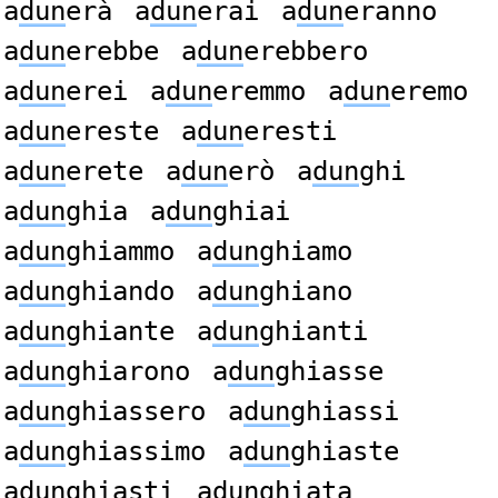
a
dun
erà
a
dun
erai
a
dun
eranno
a
dun
erebbe
a
dun
erebbero
a
dun
erei
a
dun
eremmo
a
dun
eremo
a
dun
ereste
a
dun
eresti
a
dun
erete
a
dun
erò
a
dun
ghi
a
dun
ghia
a
dun
ghiai
a
dun
ghiammo
a
dun
ghiamo
a
dun
ghiando
a
dun
ghiano
a
dun
ghiante
a
dun
ghianti
a
dun
ghiarono
a
dun
ghiasse
a
dun
ghiassero
a
dun
ghiassi
a
dun
ghiassimo
a
dun
ghiaste
a
dun
ghiasti
a
dun
ghiata