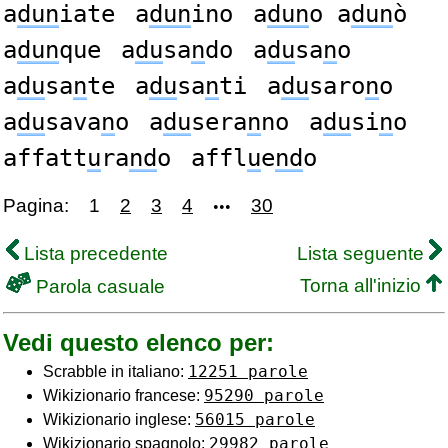
a
dun
iate
a
dun
ino
a
dun
o a
dun
ò
a
dun
que
a
du
sa
n
do
a
du
sa
n
o
a
du
sa
n
te
a
du
sa
n
ti
a
du
saro
n
o
a
du
sava
n
o
a
du
sera
n
no
a
du
si
n
o
affatt
u
ra
nd
o
affl
u
e
nd
o
Pagina:
1
2
3
4
30
•••
Lista precedente
Lista seguente
Torna all'inizio
Parola casuale
Vedi questo elenco per:
12251 parole
Scrabble in italiano:
95290 parole
Wikizionario francese:
56015 parole
Wikizionario inglese:
29982 parole
Wikizionario spagnolo: