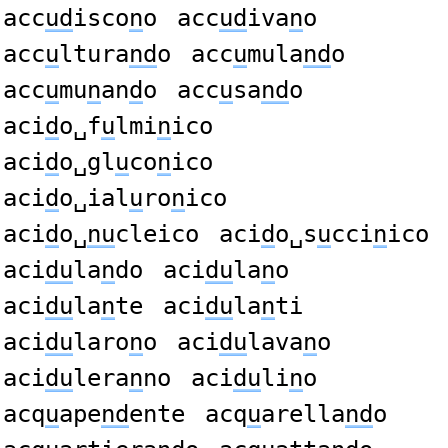
acc
ud
isco
n
o
acc
ud
iva
n
o
acc
u
ltura
nd
o
acc
u
mula
nd
o
acc
u
mu
n
an
d
o
acc
u
sa
nd
o
aci
d
o␣f
u
lmi
n
ico
aci
d
o␣gl
u
co
n
ico
aci
d
o␣ial
u
ro
n
ico
aci
d
o␣
nu
cleico
aci
d
o␣s
u
cci
n
ico
aci
du
la
n
do
aci
du
la
n
o
aci
du
la
n
te
aci
du
la
n
ti
aci
du
laro
n
o
aci
du
lava
n
o
aci
du
lera
n
no
aci
du
li
n
o
acq
u
ape
nd
ente
acq
u
arella
nd
o