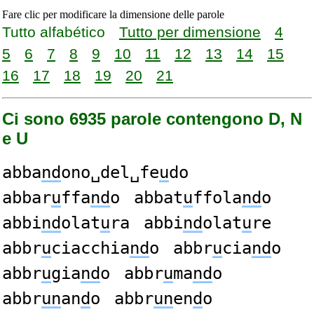
Fare clic per modificare la dimensione delle parole
Tutto alfabético
Tutto per dimensione
4
5
6
7
8
9
10
11
12
13
14
15
16
17
18
19
20
21
Ci sono 6935 parole contengono D, N
e U
abba
nd
ono␣del␣fe
u
do
abbar
u
ffa
nd
o
abbat
u
ffola
nd
o
abbi
nd
olat
u
ra
abbi
nd
olat
u
re
abbr
u
ciacchia
nd
o
abbr
u
cia
nd
o
abbr
u
gia
nd
o
abbr
u
ma
nd
o
abbr
un
an
d
o
abbr
un
en
d
o