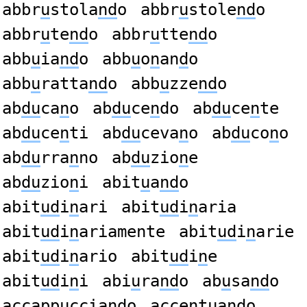
abbr
u
stola
nd
o
abbr
u
stole
nd
o
abbr
u
te
nd
o
abbr
u
tte
nd
o
abb
u
ia
nd
o
abb
u
o
n
an
d
o
abb
u
ratta
nd
o
abb
u
zze
nd
o
ab
du
ca
n
o
ab
du
ce
n
do
ab
du
ce
n
te
ab
du
ce
n
ti
ab
du
ceva
n
o
ab
du
co
n
o
ab
du
rra
n
no
ab
du
zio
n
e
ab
du
zio
n
i
abit
u
a
nd
o
abit
ud
i
n
ari
abit
ud
i
n
aria
abit
ud
i
n
ariamente
abit
ud
i
n
arie
abit
ud
i
n
ario
abit
ud
i
n
e
abit
ud
i
n
i
abi
u
ra
nd
o
ab
u
sa
nd
o
accapp
u
ccia
nd
o
acce
n
t
u
an
d
o