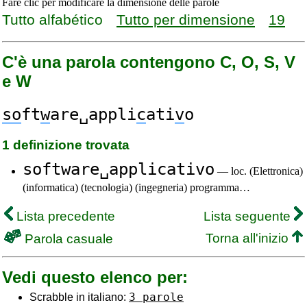
Fare clic per modificare la dimensione delle parole
Tutto alfabético
Tutto per dimensione
19
C'è una parola contengono C, O, S, V
e W
so
ft
w
are␣appli
c
ati
v
o
1 definizione trovata
software␣applicativo
— loc. (Elettronica)
(informatica) (tecnologia) (ingegneria) programma…
Lista precedente
Lista seguente
Torna all'inizio
Parola casuale
Vedi questo elenco per:
3 parole
Scrabble in italiano: