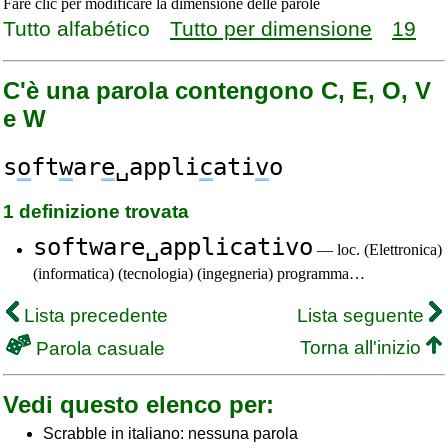
Fare clic per modificare la dimensione delle parole
Tutto alfabético
Tutto per dimensione
19
C'è una parola contengono C, E, O, V
e W
s
o
ft
w
ar
e
␣appli
c
ati
v
o
1 definizione trovata
software␣applicativo
— loc. (Elettronica)
(informatica) (tecnologia) (ingegneria) programma…
Lista precedente
Lista seguente
Torna all'inizio
Parola casuale
Vedi questo elenco per:
Scrabble in italiano: nessuna parola