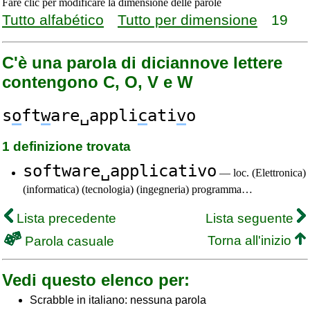
Fare clic per modificare la dimensione delle parole
Tutto alfabético
Tutto per dimensione
19
C'è una parola di diciannove lettere
contengono C, O, V e W
s
o
ft
w
are␣appli
c
ati
v
o
1 definizione trovata
software␣applicativo
— loc. (Elettronica)
(informatica) (tecnologia) (ingegneria) programma…
Lista precedente
Lista seguente
Torna all'inizio
Parola casuale
Vedi questo elenco per:
Scrabble in italiano: nessuna parola