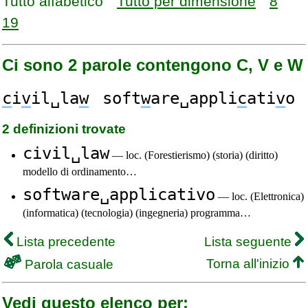
Tutto alfabético
Tutto per dimensione
8
19
Ci sono 2 parole contengono C, V e W
c
i
v
il␣la
w
soft
w
are␣appli
c
ati
v
o
2 definizioni trovate
civil␣law
— loc. (Forestierismo) (storia) (diritto)
modello di ordinamento…
software␣applicativo
— loc. (Elettronica)
(informatica) (tecnologia) (ingegneria) programma…
Lista precedente
Lista seguente
Torna all'inizio
Parola casuale
Vedi questo elenco per: