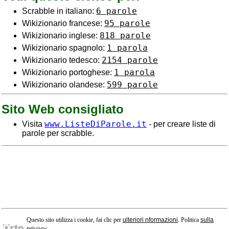
6 parole
Scrabble in italiano:
95 parole
Wikizionario francese:
818 parole
Wikizionario inglese:
1 parola
Wikizionario spagnolo:
2154 parole
Wikizionario tedesco:
1 parola
Wikizionario portoghese:
599 parole
Wikizionario olandese:
Sito Web consigliato
www.ListeDiParole.it
Visita
- per creare liste di
parole per scrabble.
Questo sito utilizza i cookie, fai clic per
ulteriori nformazioni
. Politica
sulla