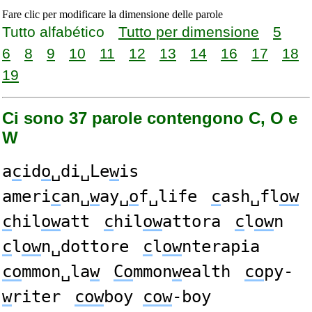
Fare clic per modificare la dimensione delle parole
Tutto alfabético
Tutto per dimensione
5
6
8
9
10
11
12
13
14
16
17
18
19
Ci sono 37 parole contengono C, O e
W
a
c
id
o
␣di␣Le
w
is
ameri
c
an␣
w
ay␣
o
f␣life
c
ash␣fl
ow
c
hil
ow
att
c
hil
ow
attora
c
l
ow
n
c
l
ow
n␣dottore
c
l
ow
nterapia
co
mmon␣la
w
Co
mmon
w
ealth
co
py-
w
riter
cow
boy
cow
-boy