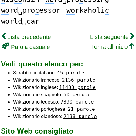
wo
rd␣pro
c
essor
wo
rkaholi
c
wo
rld␣
c
ar
Lista precedente
Lista seguente
Torna all'inizio
Parola casuale
Vedi questo elenco per:
45 parole
Scrabble in italiano:
2136 parole
Wikizionario francese:
11433 parole
Wikizionario inglese:
50 parole
Wikizionario spagnolo:
7390 parole
Wikizionario tedesco:
21 parole
Wikizionario portoghese:
2138 parole
Wikizionario olandese:
Sito Web consigliato