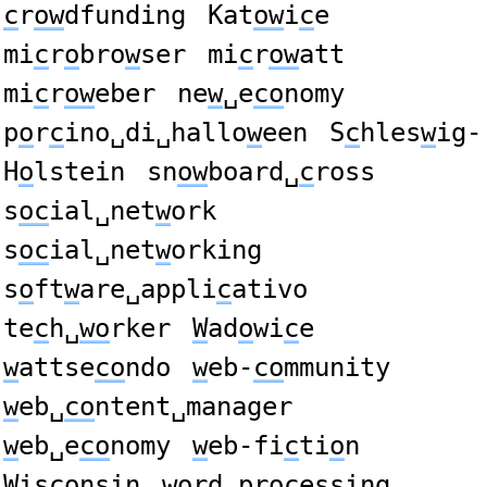
c
r
ow
dfunding
Kat
ow
i
c
e
mi
c
r
o
bro
w
ser
mi
c
r
ow
att
mi
c
r
ow
eber
ne
w
␣e
co
nomy
p
o
r
c
ino␣di␣hallo
w
een
S
c
hles
w
ig-
H
o
lstein
sn
ow
board␣
c
ross
s
oc
ial␣net
w
ork
s
oc
ial␣net
w
orking
s
o
ft
w
are␣appli
c
ativo
te
c
h␣
wo
rker
W
ad
o
wi
c
e
w
attse
co
ndo
w
eb-
co
mmunity
w
eb␣
co
ntent␣manager
w
eb␣e
co
nomy
w
eb-fi
c
ti
o
n
W
is
co
nsin
wo
rd␣pro
c
essing