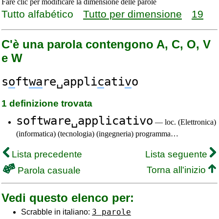
Fare clic per modificare la dimensione delle parole
Tutto alfabético
Tutto per dimensione
19
C'è una parola contengono A, C, O, V
e W
s
o
ft
wa
re␣appli
c
ati
v
o
1 definizione trovata
software␣applicativo
— loc. (Elettronica)
(informatica) (tecnologia) (ingegneria) programma…
Lista precedente
Lista seguente
Torna all'inizio
Parola casuale
Vedi questo elenco per:
3 parole
Scrabble in italiano: