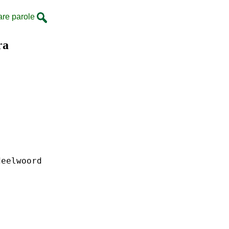
are parole
ra
deelwoord