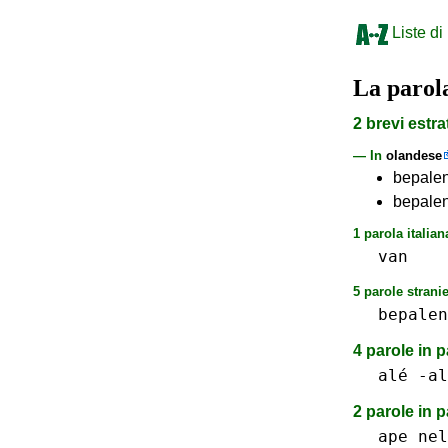
Liste di
La paro
2 brevi estra
— In
olandese
bepalen
bepalen
1 parola italian
van
5 parole stranie
bepalen
4 parole in 
alé -al
2 parole in 
ape
nel