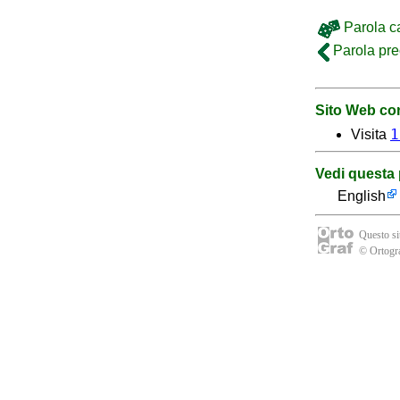
Parola c
Parola pr
Sito Web con
1
Visita
Vedi questa 
English
Questo sit
© Ortogra