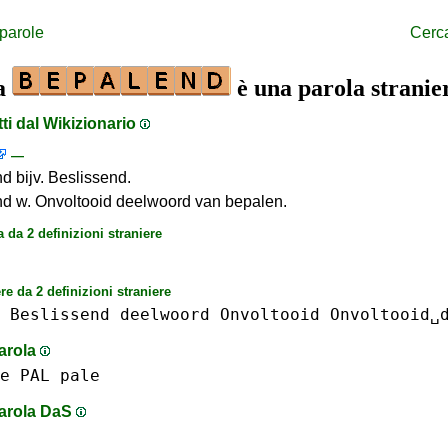
 parole
Cerc
la
è una parola stranie
tti dal Wikizionario
—
d bijv. Beslissend.
d w. Onvoltooid deelwoord van bepalen.
a da 2 definizioni straniere
re da 2 definizioni straniere
Beslissend
deelwoord
Onvoltooid
Onvoltooid␣
parola
e
PAL
pale
parola DaS