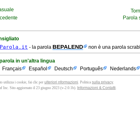
asuale
Torn
ecedente
Parola
sigliato
BEPALEND
Parola.it
- la parola
non è una parola scrabb
parola in un'altra lingua
Français
Español
Deutsch
Português
Nederlands
o utilizza i cookie, fai clic per
ulteriori nformazioni
. Politica
sulla privacy
.
f Inc. Sito aggiornato il 23 giugno 2023 (v-2.0.1
b
).
Informazioni & Contatti
.